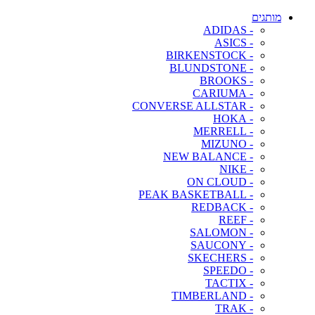
מותגים
- ADIDAS
- ASICS
- BIRKENSTOCK
- BLUNDSTONE
- BROOKS
- CARIUMA
- CONVERSE ALLSTAR
- HOKA
- MERRELL
- MIZUNO
- NEW BALANCE
- NIKE
- ON CLOUD
- PEAK BASKETBALL
- REDBACK
- REEF
- SALOMON
- SAUCONY
- SKECHERS
- SPEEDO
- TACTIX
- TIMBERLAND
- TRAK