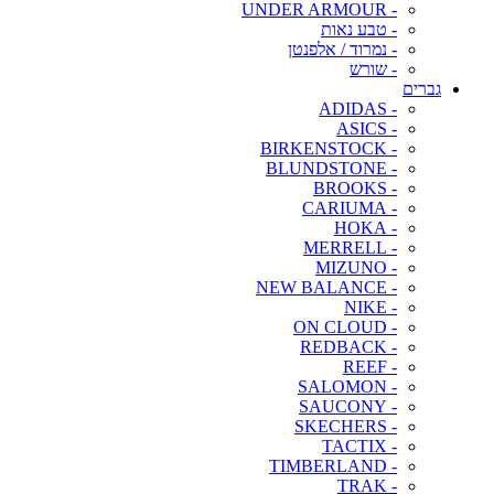
- UNDER ARMOUR
- טבע נאות
- נמרוד / אלפנטן
- שורש
גברים
- ADIDAS
- ASICS
- BIRKENSTOCK
- BLUNDSTONE
- BROOKS
- CARIUMA
- HOKA
- MERRELL
- MIZUNO
- NEW BALANCE
- NIKE
- ON CLOUD
- REDBACK
- REEF
- SALOMON
- SAUCONY
- SKECHERS
- TACTIX
- TIMBERLAND
- TRAK