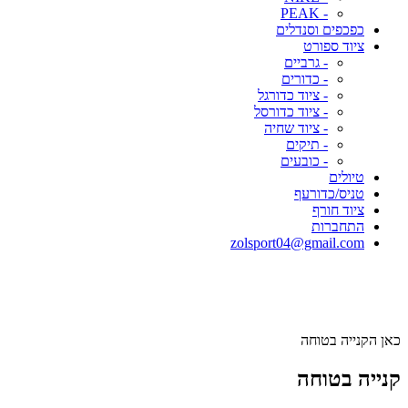
- PEAK
כפכפים וסנדלים
ציוד ספורט
- גרביים
- כדורים
- ציוד כדורגל
- ציוד כדורסל
- ציוד שחיה
- תיקים
- כובעים
טיולים
טניס/כדורעף
ציוד חורף
התחברות
zolsport04@gmail.com
כאן הקנייה בטוחה
קנייה בטוחה