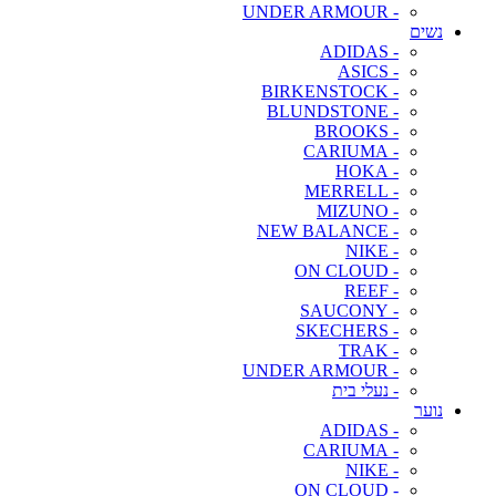
- UNDER ARMOUR
נשים
- ADIDAS
- ASICS
- BIRKENSTOCK
- BLUNDSTONE
- BROOKS
- CARIUMA
- HOKA
- MERRELL
- MIZUNO
- NEW BALANCE
- NIKE
- ON CLOUD
- REEF
- SAUCONY
- SKECHERS
- TRAK
- UNDER ARMOUR
- נעלי בית
נוער
- ADIDAS
- CARIUMA
- NIKE
- ON CLOUD