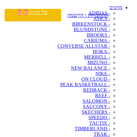
מותגים
סל קניות
0
0
- ADIDAS
התחברות \ הרשמה
- ASICS
- BIRKENSTOCK
- BLUNDSTONE
- BROOKS
- CARIUMA
- CONVERSE ALLSTAR
- HOKA
- MERRELL
- MIZUNO
- NEW BALANCE
- NIKE
- ON CLOUD
- PEAK BASKETBALL
- REDBACK
- REEF
- SALOMON
- SAUCONY
- SKECHERS
- SPEEDO
- TACTIX
- TIMBERLAND
- TRAK