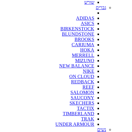
שורש
גברים
ADIDAS
ASICS
BIRKENSTOCK
BLUNDSTONE
BROOKS
CARIUMA
HOKA
MERRELL
MIZUNO
NEW BALANCE
NIKE
ON CLOUD
REDBACK
REEF
SALOMON
SAUCONY
SKECHERS
TACTIX
TIMBERLAND
TRAK
UNDER ARMOUR
נשים