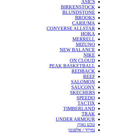
ASICS
BIRKENSTOCK
BLUNDSTONE
BROOKS
CARIUMA
CONVERSE ALLSTAR
HOKA
MERRELL
MIZUNO
NEW BALANCE
NIKE
ON CLOUD
PEAK BASKETBALL
REDBACK
REEF
SALOMON
SAUCONY
SKECHERS
SPEEDO
TACTIX
TIMBERLAND
TRAK
UNDER ARMOUR
טבע נאות
נמרוד / אלפנטן