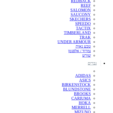
REDBACK
REEF
SALOMON
SAUCONY
SKECHERS
SPEEDO
TACTIX
TIMBERLAND
TRAK
UNDER ARMOUR
טבע נאות
נמרוד / אלפנטן
שורש
גברים
ADIDAS
ASICS
BIRKENSTOCK
BLUNDSTONE
BROOKS
CARIUMA
HOKA
MERRELL
MIZUNO