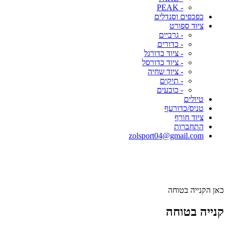
- PEAK
כפכפים וסנדלים
ציוד ספורט
- גרביים
- כדורים
- ציוד כדורגל
- ציוד כדורסל
- ציוד שחיה
- תיקים
- כובעים
טיולים
טניס/כדורעף
ציוד חורף
התחברות
zolsport04@gmail.com
כאן הקנייה בטוחה
קנייה בטוחה