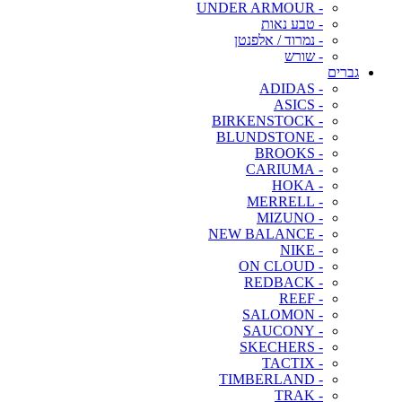
- UNDER ARMOUR
- טבע נאות
- נמרוד / אלפנטן
- שורש
גברים
- ADIDAS
- ASICS
- BIRKENSTOCK
- BLUNDSTONE
- BROOKS
- CARIUMA
- HOKA
- MERRELL
- MIZUNO
- NEW BALANCE
- NIKE
- ON CLOUD
- REDBACK
- REEF
- SALOMON
- SAUCONY
- SKECHERS
- TACTIX
- TIMBERLAND
- TRAK