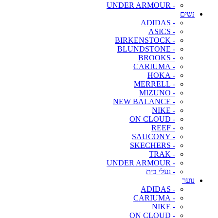
- UNDER ARMOUR
נשים
- ADIDAS
- ASICS
- BIRKENSTOCK
- BLUNDSTONE
- BROOKS
- CARIUMA
- HOKA
- MERRELL
- MIZUNO
- NEW BALANCE
- NIKE
- ON CLOUD
- REEF
- SAUCONY
- SKECHERS
- TRAK
- UNDER ARMOUR
- נעלי בית
נוער
- ADIDAS
- CARIUMA
- NIKE
- ON CLOUD