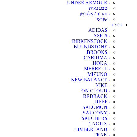
- UNDER ARMOUR
- טבע נאות
- נמרוד / אלפנטן
- שורש
גברים
- ADIDAS
- ASICS
- BIRKENSTOCK
- BLUNDSTONE
- BROOKS
- CARIUMA
- HOKA
- MERRELL
- MIZUNO
- NEW BALANCE
- NIKE
- ON CLOUD
- REDBACK
- REEF
- SALOMON
- SAUCONY
- SKECHERS
- TACTIX
- TIMBERLAND
- TRAK