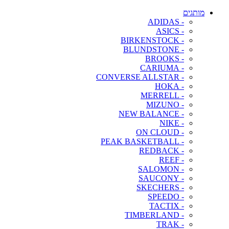
מותגים
- ADIDAS
- ASICS
- BIRKENSTOCK
- BLUNDSTONE
- BROOKS
- CARIUMA
- CONVERSE ALLSTAR
- HOKA
- MERRELL
- MIZUNO
- NEW BALANCE
- NIKE
- ON CLOUD
- PEAK BASKETBALL
- REDBACK
- REEF
- SALOMON
- SAUCONY
- SKECHERS
- SPEEDO
- TACTIX
- TIMBERLAND
- TRAK