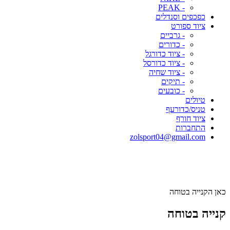
- PEAK
כפכפים וסנדלים
ציוד ספורט
- גרביים
- כדורים
- ציוד כדורגל
- ציוד כדורסל
- ציוד שחיה
- תיקים
- כובעים
טיולים
טניס/כדורעף
ציוד חורף
התחברות
zolsport04@gmail.com
כאן הקנייה בטוחה
קנייה בטוחה