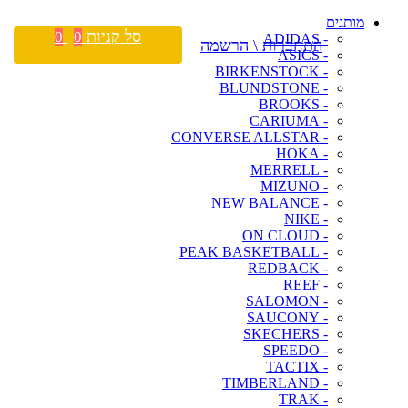
מותגים
סל קניות
0
0
- ADIDAS
התחברות \ הרשמה
- ASICS
- BIRKENSTOCK
- BLUNDSTONE
- BROOKS
- CARIUMA
- CONVERSE ALLSTAR
- HOKA
- MERRELL
- MIZUNO
- NEW BALANCE
- NIKE
- ON CLOUD
- PEAK BASKETBALL
- REDBACK
- REEF
- SALOMON
- SAUCONY
- SKECHERS
- SPEEDO
- TACTIX
- TIMBERLAND
- TRAK