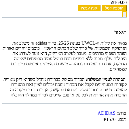
₪169.00
הוספה לסל
קנה עכשיו
תיאור
מאיר את לילות ה-UWCL בעונת 25/26, כדור adidas זה משלב את
הגרפיקה השמימית של כדור שלב הבתים הרשמי – כוכבים זוהרים ואורות
הזוהר הצפוני מרהיבים. מעבר לעיצוב המרהיב, הוא נועד לשדרג את
היכולות שלך: מבנה ללא תפרים ונפח בוטיל עמיד מבטיחים שליטה
מדויקת, אחידות ועמידות גבוהה – מושלם לאימונים אינטנסיביים וגם
למשחקים.
הבהרה לעניין המשלוח:
הכדור מסופק כברירת מחדל כשהוא ריק מאוויר.
לקוחות המעוניינים לקבל את הכדור מנופח יכולים לציין זאת בהערות
להזמנה. ניפוח הכדור ייעשה בהתאם לבקשה, אך יובהר כי במקרה זה
החברה אינה אחראית לכל נזק או פגם שייגרם לכדור במהלך ההובלה.
מותג:
ADIDAS
דגם:
JP1576