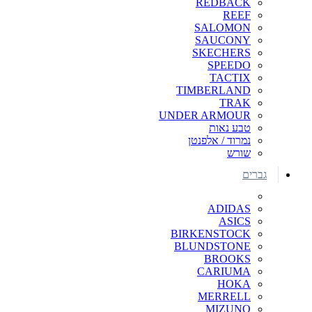
REDBACK
REEF
SALOMON
SAUCONY
SKECHERS
SPEEDO
TACTIX
TIMBERLAND
TRAK
UNDER ARMOUR
טבע נאות
נמרוד / אלפנטן
שורש
גברים
ADIDAS
ASICS
BIRKENSTOCK
BLUNDSTONE
BROOKS
CARIUMA
HOKA
MERRELL
MIZUNO