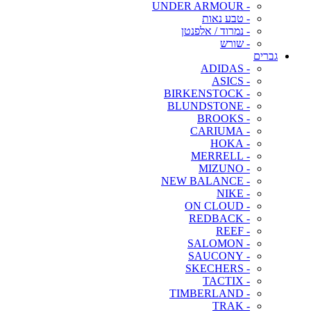
- UNDER ARMOUR
- טבע נאות
- נמרוד / אלפנטן
- שורש
גברים
- ADIDAS
- ASICS
- BIRKENSTOCK
- BLUNDSTONE
- BROOKS
- CARIUMA
- HOKA
- MERRELL
- MIZUNO
- NEW BALANCE
- NIKE
- ON CLOUD
- REDBACK
- REEF
- SALOMON
- SAUCONY
- SKECHERS
- TACTIX
- TIMBERLAND
- TRAK