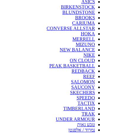
ASICS
BIRKENSTOCK
BLUNDSTONE
BROOKS
CARIUMA
CONVERSE ALLSTAR
HOKA
MERRELL
MIZUNO
NEW BALANCE
NIKE
ON CLOUD
PEAK BASKETBALL
REDBACK
REEF
SALOMON
SAUCONY
SKECHERS
SPEEDO
TACTIX
TIMBERLAND
TRAK
UNDER ARMOUR
טבע נאות
נמרוד / אלפנטן