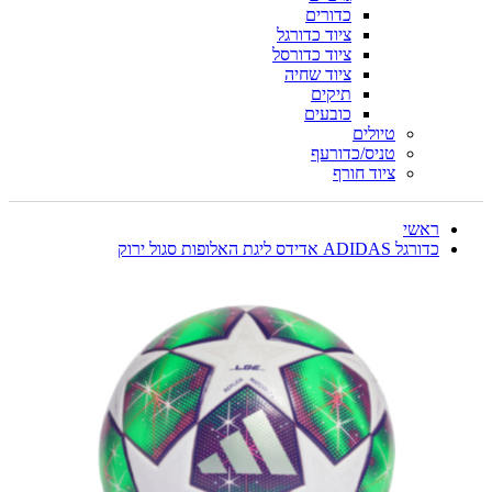
כדורים
ציוד כדורגל
ציוד כדורסל
ציוד שחיה
תיקים
כובעים
טיולים
טניס/כדורעף
ציוד חורף
ראשי
כדורגל ADIDAS אדידס ליגת האלופות סגול ירוק