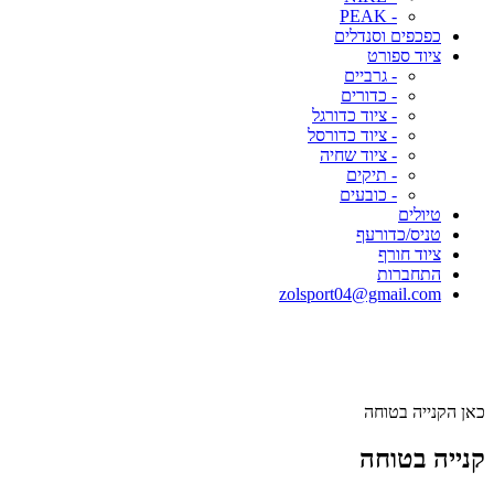
- PEAK
כפכפים וסנדלים
ציוד ספורט
- גרביים
- כדורים
- ציוד כדורגל
- ציוד כדורסל
- ציוד שחיה
- תיקים
- כובעים
טיולים
טניס/כדורעף
ציוד חורף
התחברות
zolsport04@gmail.com
כאן הקנייה בטוחה
קנייה בטוחה