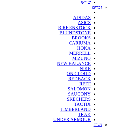
שורש
גברים
ADIDAS
ASICS
BIRKENSTOCK
BLUNDSTONE
BROOKS
CARIUMA
HOKA
MERRELL
MIZUNO
NEW BALANCE
NIKE
ON CLOUD
REDBACK
REEF
SALOMON
SAUCONY
SKECHERS
TACTIX
TIMBERLAND
TRAK
UNDER ARMOUR
נשים