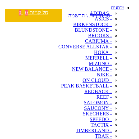
מותגים
סל קניות
0
0
- ADIDAS
התחברות \ הרשמה
- ASICS
- BIRKENSTOCK
- BLUNDSTONE
- BROOKS
- CARIUMA
- CONVERSE ALLSTAR
- HOKA
- MERRELL
- MIZUNO
- NEW BALANCE
- NIKE
- ON CLOUD
- PEAK BASKETBALL
- REDBACK
- REEF
- SALOMON
- SAUCONY
- SKECHERS
- SPEEDO
- TACTIX
- TIMBERLAND
- TRAK