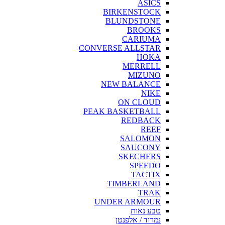
ASICS
BIRKENSTOCK
BLUNDSTONE
BROOKS
CARIUMA
CONVERSE ALLSTAR
HOKA
MERRELL
MIZUNO
NEW BALANCE
NIKE
ON CLOUD
PEAK BASKETBALL
REDBACK
REEF
SALOMON
SAUCONY
SKECHERS
SPEEDO
TACTIX
TIMBERLAND
TRAK
UNDER ARMOUR
טבע נאות
נמרוד / אלפנטן