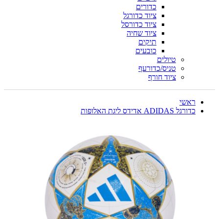
כדורים
ציוד כדורגל
ציוד כדורסל
ציוד שחיה
תיקים
כובעים
טיולים
טניס/כדורעף
ציוד חורף
ראשי
כדורגל ADIDAS אדידס ליגת האלופות