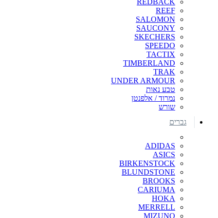
REDBACK
REEF
SALOMON
SAUCONY
SKECHERS
SPEEDO
TACTIX
TIMBERLAND
TRAK
UNDER ARMOUR
טבע נאות
נמרוד / אלפנטן
שורש
גברים
ADIDAS
ASICS
BIRKENSTOCK
BLUNDSTONE
BROOKS
CARIUMA
HOKA
MERRELL
MIZUNO