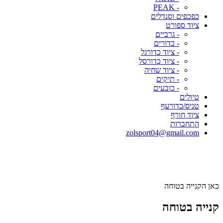
- PEAK
כפכפים וסנדלים
ציוד ספורט
- גרביים
- כדורים
- ציוד כדורגל
- ציוד כדורסל
- ציוד שחיה
- תיקים
- כובעים
טיולים
טניס/כדורעף
ציוד חורף
התחברות
zolsport04@gmail.com
כאן הקנייה בטוחה
קנייה בטוחה