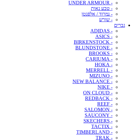
- UNDER ARMOUR
- טבע נאות
- נמרוד / אלפנטן
- שורש
גברים
- ADIDAS
- ASICS
- BIRKENSTOCK
- BLUNDSTONE
- BROOKS
- CARIUMA
- HOKA
- MERRELL
- MIZUNO
- NEW BALANCE
- NIKE
- ON CLOUD
- REDBACK
- REEF
- SALOMON
- SAUCONY
- SKECHERS
- TACTIX
- TIMBERLAND
- TRAK