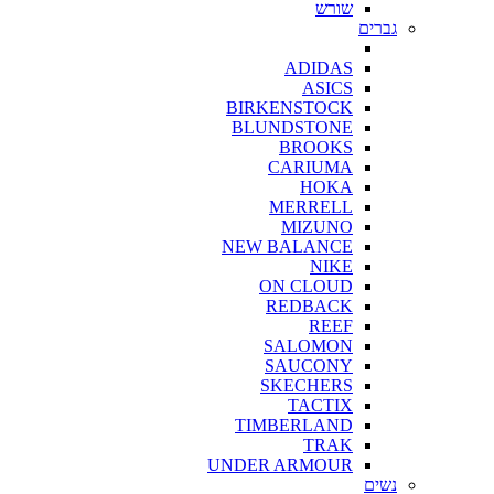
שורש
גברים
ADIDAS
ASICS
BIRKENSTOCK
BLUNDSTONE
BROOKS
CARIUMA
HOKA
MERRELL
MIZUNO
NEW BALANCE
NIKE
ON CLOUD
REDBACK
REEF
SALOMON
SAUCONY
SKECHERS
TACTIX
TIMBERLAND
TRAK
UNDER ARMOUR
נשים