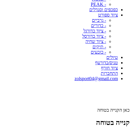
- PEAK
כפכפים וסנדלים
ציוד ספורט
- גרביים
- כדורים
- ציוד כדורגל
- ציוד כדורסל
- ציוד שחיה
- תיקים
- כובעים
טיולים
טניס/כדורעף
ציוד חורף
התחברות
zolsport04@gmail.com
כאן הקנייה בטוחה
קנייה בטוחה