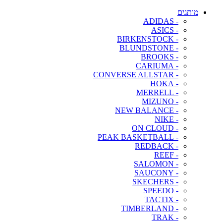
מותגים
- ADIDAS
- ASICS
- BIRKENSTOCK
- BLUNDSTONE
- BROOKS
- CARIUMA
- CONVERSE ALLSTAR
- HOKA
- MERRELL
- MIZUNO
- NEW BALANCE
- NIKE
- ON CLOUD
- PEAK BASKETBALL
- REDBACK
- REEF
- SALOMON
- SAUCONY
- SKECHERS
- SPEEDO
- TACTIX
- TIMBERLAND
- TRAK