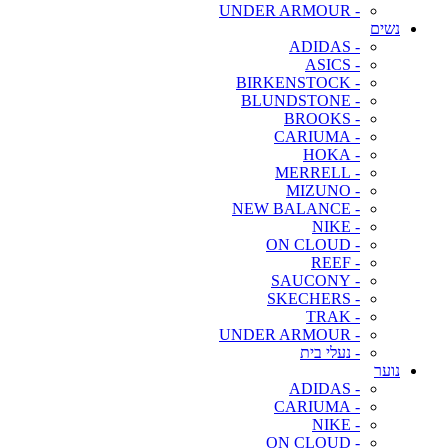
- UNDER ARMOUR
נשים
- ADIDAS
- ASICS
- BIRKENSTOCK
- BLUNDSTONE
- BROOKS
- CARIUMA
- HOKA
- MERRELL
- MIZUNO
- NEW BALANCE
- NIKE
- ON CLOUD
- REEF
- SAUCONY
- SKECHERS
- TRAK
- UNDER ARMOUR
- נעלי בית
נוער
- ADIDAS
- CARIUMA
- NIKE
- ON CLOUD