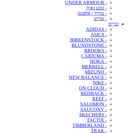
- UNDER ARMOUR
- טבע נאות
- נמרוד / אלפנטן
- שורש
גברים
- ADIDAS
- ASICS
- BIRKENSTOCK
- BLUNDSTONE
- BROOKS
- CARIUMA
- HOKA
- MERRELL
- MIZUNO
- NEW BALANCE
- NIKE
- ON CLOUD
- REDBACK
- REEF
- SALOMON
- SAUCONY
- SKECHERS
- TACTIX
- TIMBERLAND
- TRAK