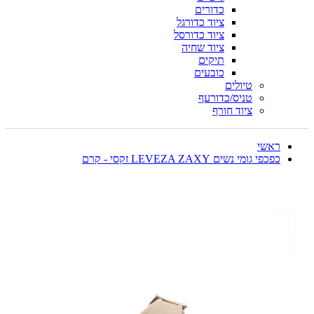
כדורים
ציוד כדורגל
ציוד כדורסל
ציוד שחיה
תיקים
כובעים
טיולים
טניס/כדורעף
ציוד חורף
ראשי
כפכפי גומי נשים LEVEZA ZAXY זקסי - קרם