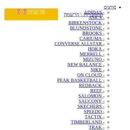
מותגים
סל קניות
0
0
- ADIDAS
התחברות \ הרשמה
- ASICS
- BIRKENSTOCK
- BLUNDSTONE
- BROOKS
- CARIUMA
- CONVERSE ALLSTAR
- HOKA
- MERRELL
- MIZUNO
- NEW BALANCE
- NIKE
- ON CLOUD
- PEAK BASKETBALL
- REDBACK
- REEF
- SALOMON
- SAUCONY
- SKECHERS
- SPEEDO
- TACTIX
- TIMBERLAND
- TRAK