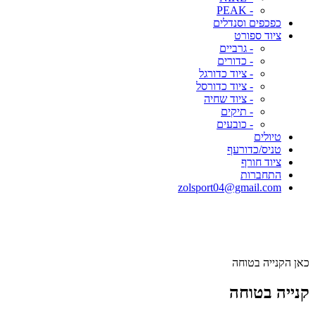
- PEAK
כפכפים וסנדלים
ציוד ספורט
- גרביים
- כדורים
- ציוד כדורגל
- ציוד כדורסל
- ציוד שחיה
- תיקים
- כובעים
טיולים
טניס/כדורעף
ציוד חורף
התחברות
zolsport04@gmail.com
כאן הקנייה בטוחה
קנייה בטוחה