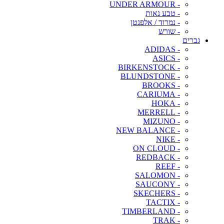
- UNDER ARMOUR
- טבע נאות
- נמרוד / אלפנטן
- שורש
גברים
- ADIDAS
- ASICS
- BIRKENSTOCK
- BLUNDSTONE
- BROOKS
- CARIUMA
- HOKA
- MERRELL
- MIZUNO
- NEW BALANCE
- NIKE
- ON CLOUD
- REDBACK
- REEF
- SALOMON
- SAUCONY
- SKECHERS
- TACTIX
- TIMBERLAND
- TRAK