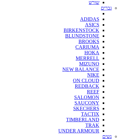
שורש
גברים
ADIDAS
ASICS
BIRKENSTOCK
BLUNDSTONE
BROOKS
CARIUMA
HOKA
MERRELL
MIZUNO
NEW BALANCE
NIKE
ON CLOUD
REDBACK
REEF
SALOMON
SAUCONY
SKECHERS
TACTIX
TIMBERLAND
TRAK
UNDER ARMOUR
נשים