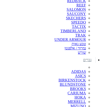
REDBACK
REEF
SALOMON
SAUCONY
SKECHERS
SPEEDO
TACTIX
TIMBERLAND
TRAK
UNDER ARMOUR
טבע נאות
נמרוד / אלפנטן
שורש
גברים
ADIDAS
ASICS
BIRKENSTOCK
BLUNDSTONE
BROOKS
CARIUMA
HOKA
MERRELL
MIZUNO