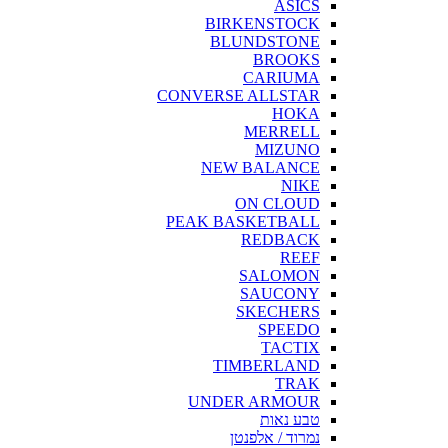
ASICS
BIRKENSTOCK
BLUNDSTONE
BROOKS
CARIUMA
CONVERSE ALLSTAR
HOKA
MERRELL
MIZUNO
NEW BALANCE
NIKE
ON CLOUD
PEAK BASKETBALL
REDBACK
REEF
SALOMON
SAUCONY
SKECHERS
SPEEDO
TACTIX
TIMBERLAND
TRAK
UNDER ARMOUR
טבע נאות
נמרוד / אלפנטן