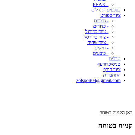
- PEAK
כפכפים וסנדלים
ציוד ספורט
- גרביים
- כדורים
- ציוד כדורגל
- ציוד כדורסל
- ציוד שחיה
- תיקים
- כובעים
טיולים
טניס/כדורעף
ציוד חורף
התחברות
zolsport04@gmail.com
כאן הקנייה בטוחה
קנייה בטוחה