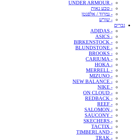
- UNDER ARMOUR
- טבע נאות
- נמרוד / אלפנטן
- שורש
גברים
- ADIDAS
- ASICS
- BIRKENSTOCK
- BLUNDSTONE
- BROOKS
- CARIUMA
- HOKA
- MERRELL
- MIZUNO
- NEW BALANCE
- NIKE
- ON CLOUD
- REDBACK
- REEF
- SALOMON
- SAUCONY
- SKECHERS
- TACTIX
- TIMBERLAND
- TRAK