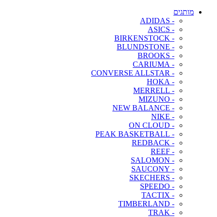
מותגים
- ADIDAS
- ASICS
- BIRKENSTOCK
- BLUNDSTONE
- BROOKS
- CARIUMA
- CONVERSE ALLSTAR
- HOKA
- MERRELL
- MIZUNO
- NEW BALANCE
- NIKE
- ON CLOUD
- PEAK BASKETBALL
- REDBACK
- REEF
- SALOMON
- SAUCONY
- SKECHERS
- SPEEDO
- TACTIX
- TIMBERLAND
- TRAK