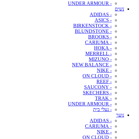
- UNDER ARMOUR
נשים
- ADIDAS
- ASICS
- BIRKENSTOCK
- BLUNDSTONE
- BROOKS
- CARIUMA
- HOKA
- MERRELL
- MIZUNO
- NEW BALANCE
- NIKE
- ON CLOUD
- REEF
- SAUCONY
- SKECHERS
- TRAK
- UNDER ARMOUR
- נעלי בית
נוער
- ADIDAS
- CARIUMA
- NIKE
- ON CLOUD