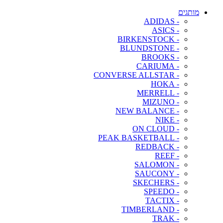
מותגים
- ADIDAS
- ASICS
- BIRKENSTOCK
- BLUNDSTONE
- BROOKS
- CARIUMA
- CONVERSE ALLSTAR
- HOKA
- MERRELL
- MIZUNO
- NEW BALANCE
- NIKE
- ON CLOUD
- PEAK BASKETBALL
- REDBACK
- REEF
- SALOMON
- SAUCONY
- SKECHERS
- SPEEDO
- TACTIX
- TIMBERLAND
- TRAK