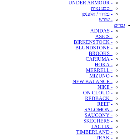
- UNDER ARMOUR
- טבע נאות
- נמרוד / אלפנטן
- שורש
גברים
- ADIDAS
- ASICS
- BIRKENSTOCK
- BLUNDSTONE
- BROOKS
- CARIUMA
- HOKA
- MERRELL
- MIZUNO
- NEW BALANCE
- NIKE
- ON CLOUD
- REDBACK
- REEF
- SALOMON
- SAUCONY
- SKECHERS
- TACTIX
- TIMBERLAND
- TRAK