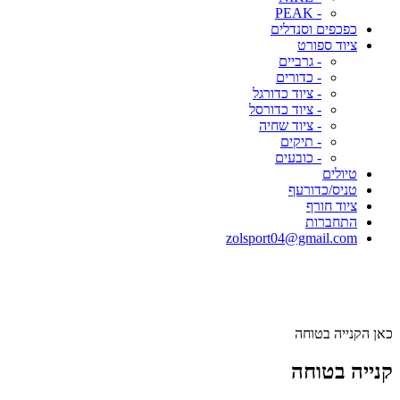
- PEAK
כפכפים וסנדלים
ציוד ספורט
- גרביים
- כדורים
- ציוד כדורגל
- ציוד כדורסל
- ציוד שחיה
- תיקים
- כובעים
טיולים
טניס/כדורעף
ציוד חורף
התחברות
zolsport04@gmail.com
כאן הקנייה בטוחה
קנייה בטוחה