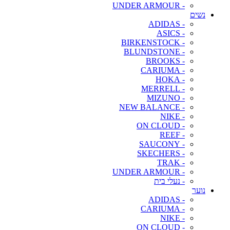
- UNDER ARMOUR
נשים
- ADIDAS
- ASICS
- BIRKENSTOCK
- BLUNDSTONE
- BROOKS
- CARIUMA
- HOKA
- MERRELL
- MIZUNO
- NEW BALANCE
- NIKE
- ON CLOUD
- REEF
- SAUCONY
- SKECHERS
- TRAK
- UNDER ARMOUR
- נעלי בית
נוער
- ADIDAS
- CARIUMA
- NIKE
- ON CLOUD