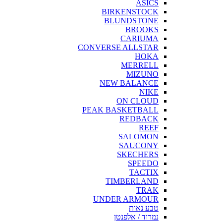
ASICS
BIRKENSTOCK
BLUNDSTONE
BROOKS
CARIUMA
CONVERSE ALLSTAR
HOKA
MERRELL
MIZUNO
NEW BALANCE
NIKE
ON CLOUD
PEAK BASKETBALL
REDBACK
REEF
SALOMON
SAUCONY
SKECHERS
SPEEDO
TACTIX
TIMBERLAND
TRAK
UNDER ARMOUR
טבע נאות
נמרוד / אלפנטן