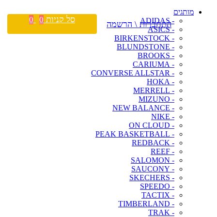
מותגים
סל קניות
0
0
- ADIDAS
התחברות \ הרשמה
- ASICS
- BIRKENSTOCK
- BLUNDSTONE
- BROOKS
- CARIUMA
- CONVERSE ALLSTAR
- HOKA
- MERRELL
- MIZUNO
- NEW BALANCE
- NIKE
- ON CLOUD
- PEAK BASKETBALL
- REDBACK
- REEF
- SALOMON
- SAUCONY
- SKECHERS
- SPEEDO
- TACTIX
- TIMBERLAND
- TRAK