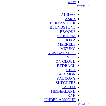
שורש
גברים
ADIDAS
ASICS
BIRKENSTOCK
BLUNDSTONE
BROOKS
CARIUMA
HOKA
MERRELL
MIZUNO
NEW BALANCE
NIKE
ON CLOUD
REDBACK
REEF
SALOMON
SAUCONY
SKECHERS
TACTIX
TIMBERLAND
TRAK
UNDER ARMOUR
נשים