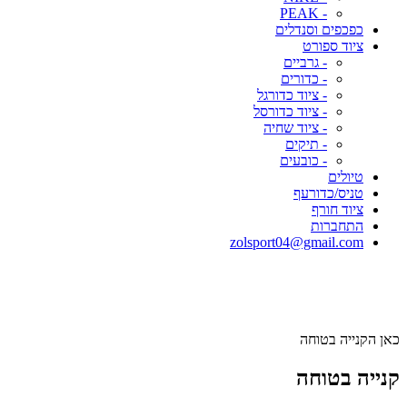
- PEAK
כפכפים וסנדלים
ציוד ספורט
- גרביים
- כדורים
- ציוד כדורגל
- ציוד כדורסל
- ציוד שחיה
- תיקים
- כובעים
טיולים
טניס/כדורעף
ציוד חורף
התחברות
zolsport04@gmail.com
כאן הקנייה בטוחה
קנייה בטוחה