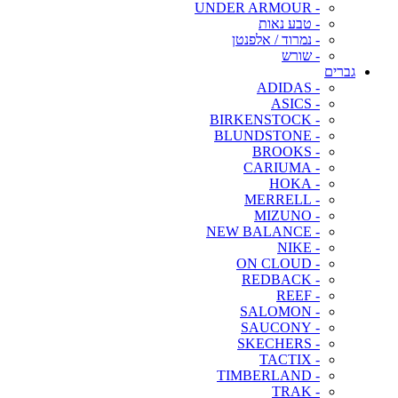
- UNDER ARMOUR
- טבע נאות
- נמרוד / אלפנטן
- שורש
גברים
- ADIDAS
- ASICS
- BIRKENSTOCK
- BLUNDSTONE
- BROOKS
- CARIUMA
- HOKA
- MERRELL
- MIZUNO
- NEW BALANCE
- NIKE
- ON CLOUD
- REDBACK
- REEF
- SALOMON
- SAUCONY
- SKECHERS
- TACTIX
- TIMBERLAND
- TRAK