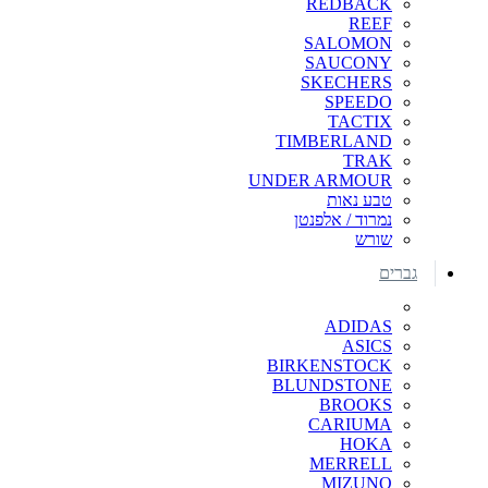
REDBACK
REEF
SALOMON
SAUCONY
SKECHERS
SPEEDO
TACTIX
TIMBERLAND
TRAK
UNDER ARMOUR
טבע נאות
נמרוד / אלפנטן
שורש
גברים
ADIDAS
ASICS
BIRKENSTOCK
BLUNDSTONE
BROOKS
CARIUMA
HOKA
MERRELL
MIZUNO