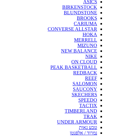
ASICS
BIRKENSTOCK
BLUNDSTONE
BROOKS
CARIUMA
CONVERSE ALLSTAR
HOKA
MERRELL
MIZUNO
NEW BALANCE
NIKE
ON CLOUD
PEAK BASKETBALL
REDBACK
REEF
SALOMON
SAUCONY
SKECHERS
SPEEDO
TACTIX
TIMBERLAND
TRAK
UNDER ARMOUR
טבע נאות
נמרוד / אלפנטן