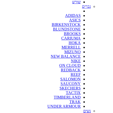
שורש
גברים
ADIDAS
ASICS
BIRKENSTOCK
BLUNDSTONE
BROOKS
CARIUMA
HOKA
MERRELL
MIZUNO
NEW BALANCE
NIKE
ON CLOUD
REDBACK
REEF
SALOMON
SAUCONY
SKECHERS
TACTIX
TIMBERLAND
TRAK
UNDER ARMOUR
נשים