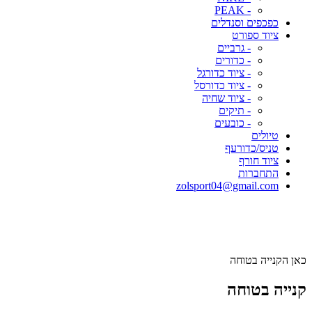
- PEAK
כפכפים וסנדלים
ציוד ספורט
- גרביים
- כדורים
- ציוד כדורגל
- ציוד כדורסל
- ציוד שחיה
- תיקים
- כובעים
טיולים
טניס/כדורעף
ציוד חורף
התחברות
zolsport04@gmail.com
כאן הקנייה בטוחה
קנייה בטוחה