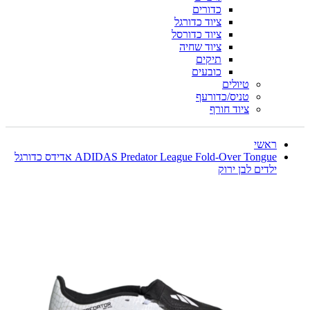
כדורים
ציוד כדורגל
ציוד כדורסל
ציוד שחיה
תיקים
כובעים
טיולים
טניס/כדורעף
ציוד חורף
ראשי
ADIDAS Predator League Fold-Over Tongue אדידס כדורגל
ילדים לבן ירוק