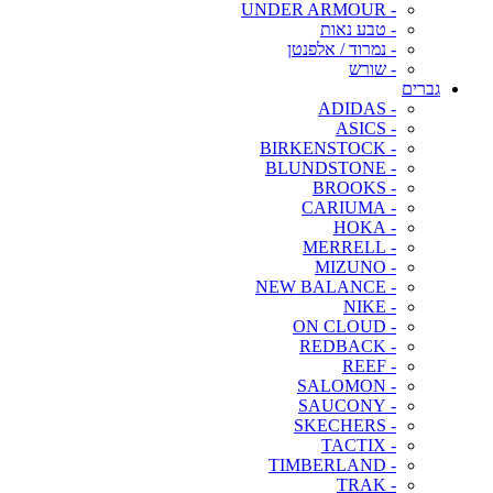
- UNDER ARMOUR
- טבע נאות
- נמרוד / אלפנטן
- שורש
גברים
- ADIDAS
- ASICS
- BIRKENSTOCK
- BLUNDSTONE
- BROOKS
- CARIUMA
- HOKA
- MERRELL
- MIZUNO
- NEW BALANCE
- NIKE
- ON CLOUD
- REDBACK
- REEF
- SALOMON
- SAUCONY
- SKECHERS
- TACTIX
- TIMBERLAND
- TRAK