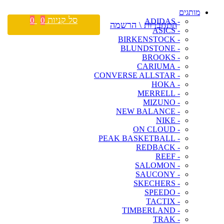
מותגים
סל קניות
0
0
- ADIDAS
התחברות \ הרשמה
- ASICS
- BIRKENSTOCK
- BLUNDSTONE
- BROOKS
- CARIUMA
- CONVERSE ALLSTAR
- HOKA
- MERRELL
- MIZUNO
- NEW BALANCE
- NIKE
- ON CLOUD
- PEAK BASKETBALL
- REDBACK
- REEF
- SALOMON
- SAUCONY
- SKECHERS
- SPEEDO
- TACTIX
- TIMBERLAND
- TRAK