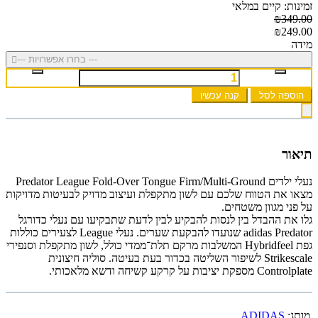
זמינות: קיים במלאי
₪349.00
₪249.00
מידה
--- בחרו אפשרויות ---
הוספה לסל
קנה עכשיו
תיאור
נעלי ילדים Predator League Fold-Over Tongue Firm/Multi-Ground
מצאו את הטווח שלכם עם לשון מתקפלת ועיצוב מדויק לבעיטות מדויקות
על פני מגוון משטחים.
גלו את ההבדל בין לנסות להבקיע לבין לדעת שתבקיעו עם נעלי כדורגל
adidas Predator שנועדו להבקעת שערים. נעלי League לצעירים כוללות
גפת Hybridfeel המשלבות מרקם תלת־ממדי כולל, לשון מתקפלת וסנפירי
Strikescale לשיפור השליטה בכדור בעת בעיטה. סוליה חיצונית
Controlplate מספקת יציבות על קרקע קשיחה ודשא מלאכותי.
מותג:
ADIDAS