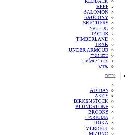
REDBACK
REEF
SALOMON
SAUCONY
SKECHERS
SPEEDO
TACTIX
TIMBERLAND
TRAK
UNDER ARMOUR
טבע נאות
נמרוד / אלפנטן
שורש
גברים
ADIDAS
ASICS
BIRKENSTOCK
BLUNDSTONE
BROOKS
CARIUMA
HOKA
MERRELL
MIZUNO