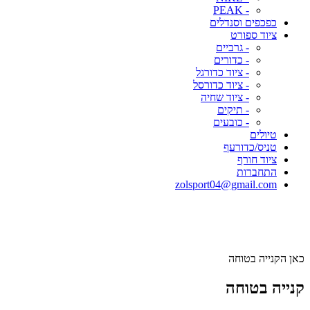
- PEAK
כפכפים וסנדלים
ציוד ספורט
- גרביים
- כדורים
- ציוד כדורגל
- ציוד כדורסל
- ציוד שחיה
- תיקים
- כובעים
טיולים
טניס/כדורעף
ציוד חורף
התחברות
zolsport04@gmail.com
כאן הקנייה בטוחה
קנייה בטוחה