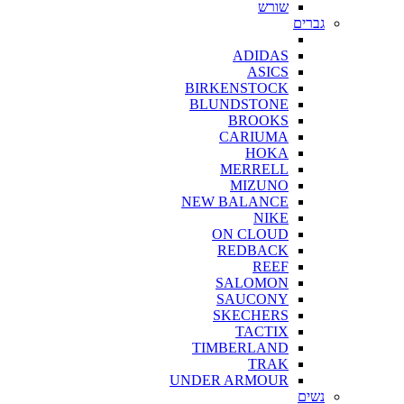
שורש
גברים
ADIDAS
ASICS
BIRKENSTOCK
BLUNDSTONE
BROOKS
CARIUMA
HOKA
MERRELL
MIZUNO
NEW BALANCE
NIKE
ON CLOUD
REDBACK
REEF
SALOMON
SAUCONY
SKECHERS
TACTIX
TIMBERLAND
TRAK
UNDER ARMOUR
נשים