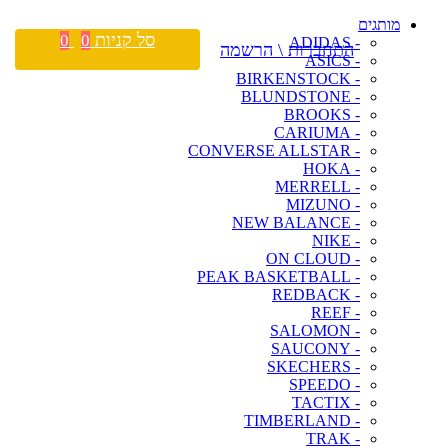
מותגים
סל קניות
0
0
- ADIDAS
התחברות \ הרשמה
- ASICS
- BIRKENSTOCK
- BLUNDSTONE
- BROOKS
- CARIUMA
- CONVERSE ALLSTAR
- HOKA
- MERRELL
- MIZUNO
- NEW BALANCE
- NIKE
- ON CLOUD
- PEAK BASKETBALL
- REDBACK
- REEF
- SALOMON
- SAUCONY
- SKECHERS
- SPEEDO
- TACTIX
- TIMBERLAND
- TRAK