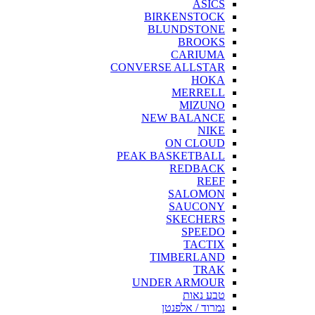
ASICS
BIRKENSTOCK
BLUNDSTONE
BROOKS
CARIUMA
CONVERSE ALLSTAR
HOKA
MERRELL
MIZUNO
NEW BALANCE
NIKE
ON CLOUD
PEAK BASKETBALL
REDBACK
REEF
SALOMON
SAUCONY
SKECHERS
SPEEDO
TACTIX
TIMBERLAND
TRAK
UNDER ARMOUR
טבע נאות
נמרוד / אלפנטן