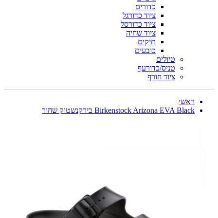
כדורים
ציוד כדורגל
ציוד כדורסל
ציוד שחיה
תיקים
כובעים
טיולים
טניס/כדורעף
ציוד חורף
ראשי
Birkenstock Arizona EVA Black בירקנשטוק שחור