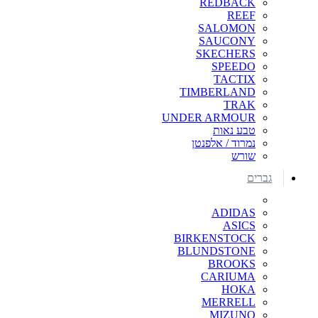
REDBACK
REEF
SALOMON
SAUCONY
SKECHERS
SPEEDO
TACTIX
TIMBERLAND
TRAK
UNDER ARMOUR
טבע נאות
נמרוד / אלפנטן
שורש
גברים
ADIDAS
ASICS
BIRKENSTOCK
BLUNDSTONE
BROOKS
CARIUMA
HOKA
MERRELL
MIZUNO