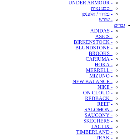
- UNDER ARMOUR
- טבע נאות
- נמרוד / אלפנטן
- שורש
גברים
- ADIDAS
- ASICS
- BIRKENSTOCK
- BLUNDSTONE
- BROOKS
- CARIUMA
- HOKA
- MERRELL
- MIZUNO
- NEW BALANCE
- NIKE
- ON CLOUD
- REDBACK
- REEF
- SALOMON
- SAUCONY
- SKECHERS
- TACTIX
- TIMBERLAND
- TRAK