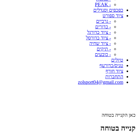
- PEAK
כפכפים וסנדלים
ציוד ספורט
- גרביים
- כדורים
- ציוד כדורגל
- ציוד כדורסל
- ציוד שחיה
- תיקים
- כובעים
טיולים
טניס/כדורעף
ציוד חורף
התחברות
zolsport04@gmail.com
כאן הקנייה בטוחה
קנייה בטוחה