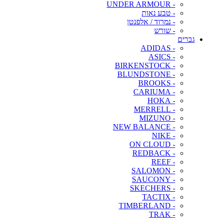
- UNDER ARMOUR
- טבע נאות
- נמרוד / אלפנטן
- שורש
גברים
- ADIDAS
- ASICS
- BIRKENSTOCK
- BLUNDSTONE
- BROOKS
- CARIUMA
- HOKA
- MERRELL
- MIZUNO
- NEW BALANCE
- NIKE
- ON CLOUD
- REDBACK
- REEF
- SALOMON
- SAUCONY
- SKECHERS
- TACTIX
- TIMBERLAND
- TRAK