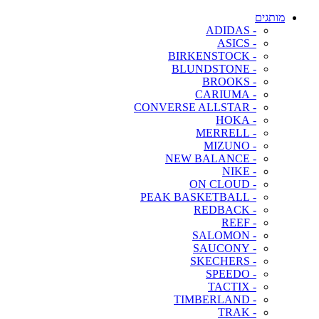
מותגים
- ADIDAS
- ASICS
- BIRKENSTOCK
- BLUNDSTONE
- BROOKS
- CARIUMA
- CONVERSE ALLSTAR
- HOKA
- MERRELL
- MIZUNO
- NEW BALANCE
- NIKE
- ON CLOUD
- PEAK BASKETBALL
- REDBACK
- REEF
- SALOMON
- SAUCONY
- SKECHERS
- SPEEDO
- TACTIX
- TIMBERLAND
- TRAK