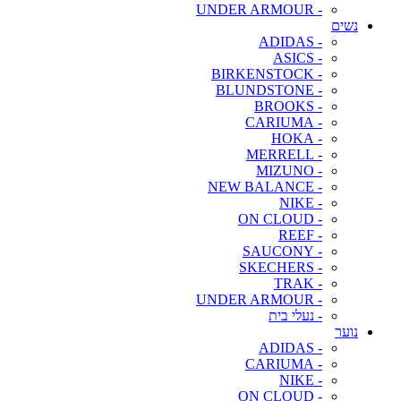
- UNDER ARMOUR
נשים
- ADIDAS
- ASICS
- BIRKENSTOCK
- BLUNDSTONE
- BROOKS
- CARIUMA
- HOKA
- MERRELL
- MIZUNO
- NEW BALANCE
- NIKE
- ON CLOUD
- REEF
- SAUCONY
- SKECHERS
- TRAK
- UNDER ARMOUR
- נעלי בית
נוער
- ADIDAS
- CARIUMA
- NIKE
- ON CLOUD