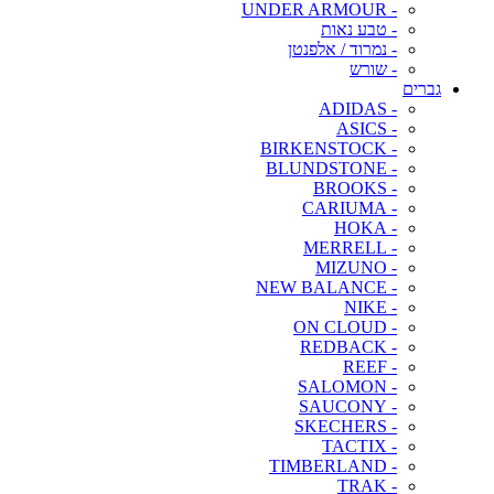
- UNDER ARMOUR
- טבע נאות
- נמרוד / אלפנטן
- שורש
גברים
- ADIDAS
- ASICS
- BIRKENSTOCK
- BLUNDSTONE
- BROOKS
- CARIUMA
- HOKA
- MERRELL
- MIZUNO
- NEW BALANCE
- NIKE
- ON CLOUD
- REDBACK
- REEF
- SALOMON
- SAUCONY
- SKECHERS
- TACTIX
- TIMBERLAND
- TRAK