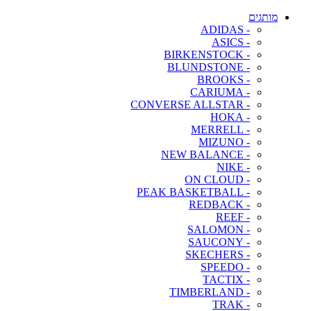
מותגים
- ADIDAS
- ASICS
- BIRKENSTOCK
- BLUNDSTONE
- BROOKS
- CARIUMA
- CONVERSE ALLSTAR
- HOKA
- MERRELL
- MIZUNO
- NEW BALANCE
- NIKE
- ON CLOUD
- PEAK BASKETBALL
- REDBACK
- REEF
- SALOMON
- SAUCONY
- SKECHERS
- SPEEDO
- TACTIX
- TIMBERLAND
- TRAK