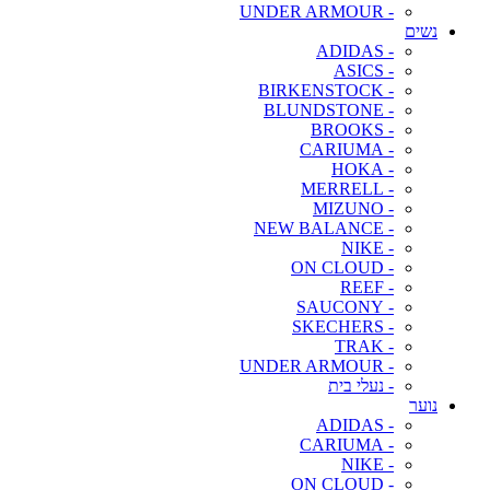
- UNDER ARMOUR
נשים
- ADIDAS
- ASICS
- BIRKENSTOCK
- BLUNDSTONE
- BROOKS
- CARIUMA
- HOKA
- MERRELL
- MIZUNO
- NEW BALANCE
- NIKE
- ON CLOUD
- REEF
- SAUCONY
- SKECHERS
- TRAK
- UNDER ARMOUR
- נעלי בית
נוער
- ADIDAS
- CARIUMA
- NIKE
- ON CLOUD