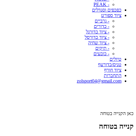
- PEAK
כפכפים וסנדלים
ציוד ספורט
- גרביים
- כדורים
- ציוד כדורגל
- ציוד כדורסל
- ציוד שחיה
- תיקים
- כובעים
טיולים
טניס/כדורעף
ציוד חורף
התחברות
zolsport04@gmail.com
כאן הקנייה בטוחה
קנייה בטוחה