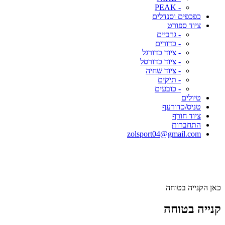
- PEAK
כפכפים וסנדלים
ציוד ספורט
- גרביים
- כדורים
- ציוד כדורגל
- ציוד כדורסל
- ציוד שחיה
- תיקים
- כובעים
טיולים
טניס/כדורעף
ציוד חורף
התחברות
zolsport04@gmail.com
כאן הקנייה בטוחה
קנייה בטוחה