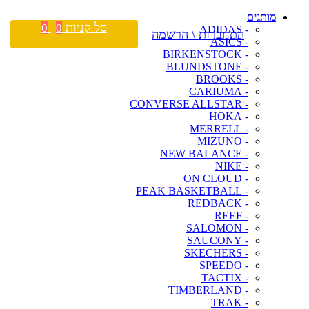
מותגים
סל קניות
0
0
- ADIDAS
התחברות \ הרשמה
- ASICS
- BIRKENSTOCK
- BLUNDSTONE
- BROOKS
- CARIUMA
- CONVERSE ALLSTAR
- HOKA
- MERRELL
- MIZUNO
- NEW BALANCE
- NIKE
- ON CLOUD
- PEAK BASKETBALL
- REDBACK
- REEF
- SALOMON
- SAUCONY
- SKECHERS
- SPEEDO
- TACTIX
- TIMBERLAND
- TRAK