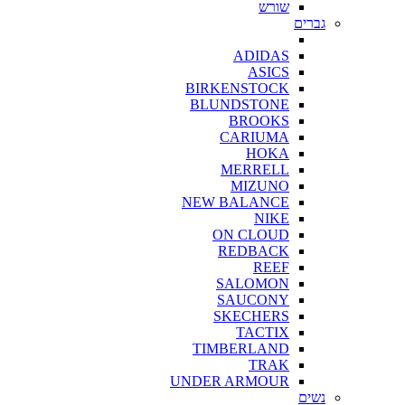
שורש
גברים
ADIDAS
ASICS
BIRKENSTOCK
BLUNDSTONE
BROOKS
CARIUMA
HOKA
MERRELL
MIZUNO
NEW BALANCE
NIKE
ON CLOUD
REDBACK
REEF
SALOMON
SAUCONY
SKECHERS
TACTIX
TIMBERLAND
TRAK
UNDER ARMOUR
נשים