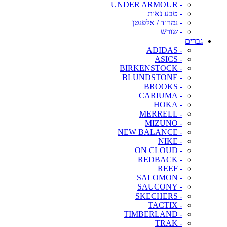
- UNDER ARMOUR
- טבע נאות
- נמרוד / אלפנטן
- שורש
גברים
- ADIDAS
- ASICS
- BIRKENSTOCK
- BLUNDSTONE
- BROOKS
- CARIUMA
- HOKA
- MERRELL
- MIZUNO
- NEW BALANCE
- NIKE
- ON CLOUD
- REDBACK
- REEF
- SALOMON
- SAUCONY
- SKECHERS
- TACTIX
- TIMBERLAND
- TRAK