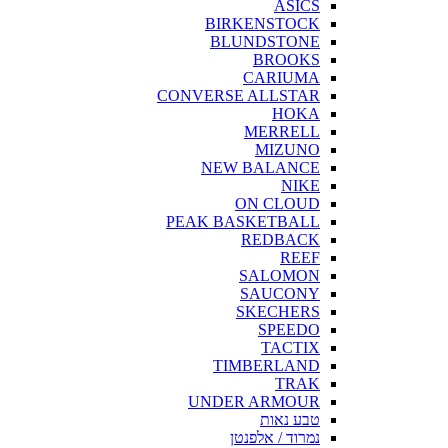
ASICS
BIRKENSTOCK
BLUNDSTONE
BROOKS
CARIUMA
CONVERSE ALLSTAR
HOKA
MERRELL
MIZUNO
NEW BALANCE
NIKE
ON CLOUD
PEAK BASKETBALL
REDBACK
REEF
SALOMON
SAUCONY
SKECHERS
SPEEDO
TACTIX
TIMBERLAND
TRAK
UNDER ARMOUR
טבע נאות
נמרוד / אלפנטן