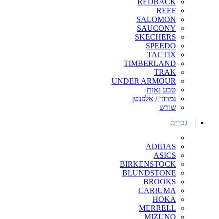
REDBACK
REEF
SALOMON
SAUCONY
SKECHERS
SPEEDO
TACTIX
TIMBERLAND
TRAK
UNDER ARMOUR
טבע נאות
נמרוד / אלפנטן
שורש
גברים
ADIDAS
ASICS
BIRKENSTOCK
BLUNDSTONE
BROOKS
CARIUMA
HOKA
MERRELL
MIZUNO