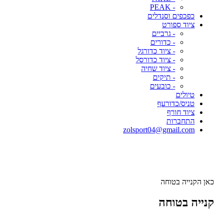
- PEAK
כפכפים וסנדלים
ציוד ספורט
- גרביים
- כדורים
- ציוד כדורגל
- ציוד כדורסל
- ציוד שחיה
- תיקים
- כובעים
טיולים
טניס/כדורעף
ציוד חורף
התחברות
zolsport04@gmail.com
כאן הקנייה בטוחה
קנייה בטוחה