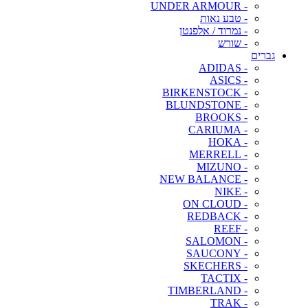
- UNDER ARMOUR
- טבע נאות
- נמרוד / אלפנטן
- שורש
גברים
- ADIDAS
- ASICS
- BIRKENSTOCK
- BLUNDSTONE
- BROOKS
- CARIUMA
- HOKA
- MERRELL
- MIZUNO
- NEW BALANCE
- NIKE
- ON CLOUD
- REDBACK
- REEF
- SALOMON
- SAUCONY
- SKECHERS
- TACTIX
- TIMBERLAND
- TRAK