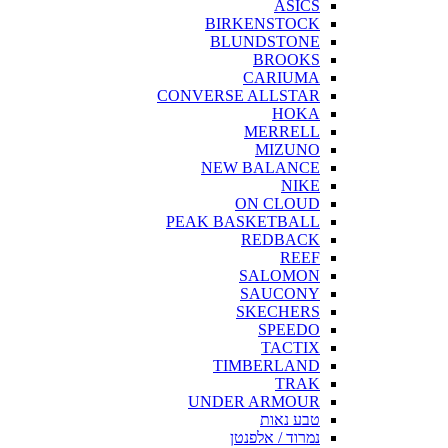
ASICS
BIRKENSTOCK
BLUNDSTONE
BROOKS
CARIUMA
CONVERSE ALLSTAR
HOKA
MERRELL
MIZUNO
NEW BALANCE
NIKE
ON CLOUD
PEAK BASKETBALL
REDBACK
REEF
SALOMON
SAUCONY
SKECHERS
SPEEDO
TACTIX
TIMBERLAND
TRAK
UNDER ARMOUR
טבע נאות
נמרוד / אלפנטן