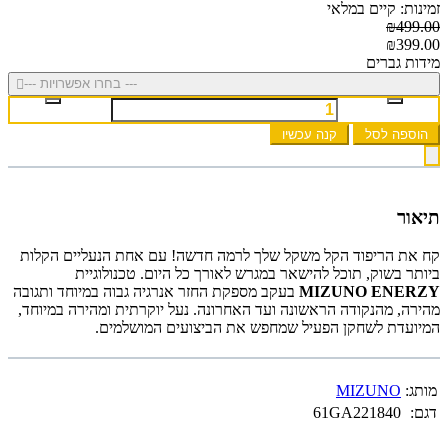
זמינות: קיים במלאי
₪499.00
₪399.00
מידות גברים
--- בחרו אפשרויות ---
הוספה לסל
קנה עכשיו
תיאור
קח את הריפוד הקל משקל שלך לרמה חדשה! עם אחת הנעליים הקלות
ביותר בשוק, תוכל להישאר במגרש לאורך כל היום. טכנולוגיית
MIZUNO ENERZY
בעקב מספקת החזר אנרגיה גבוה במיוחד ותגובה
מהירה, מהנקודה הראשונה ועד האחרונה. נעל יוקרתית ומהירה במיוחד,
המיועדת לשחקן הפעיל שמחפש את הביצועים המושלמים.
מותג:
MIZUNO
דגם:
61GA221840