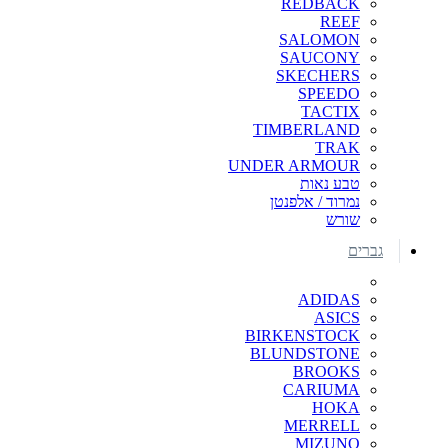
REDBACK
REEF
SALOMON
SAUCONY
SKECHERS
SPEEDO
TACTIX
TIMBERLAND
TRAK
UNDER ARMOUR
טבע נאות
נמרוד / אלפנטן
שורש
גברים
ADIDAS
ASICS
BIRKENSTOCK
BLUNDSTONE
BROOKS
CARIUMA
HOKA
MERRELL
MIZUNO