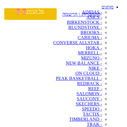
מותגים
סל קניות
0
0
- ADIDAS
התחברות \ הרשמה
- ASICS
- BIRKENSTOCK
- BLUNDSTONE
- BROOKS
- CARIUMA
- CONVERSE ALLSTAR
- HOKA
- MERRELL
- MIZUNO
- NEW BALANCE
- NIKE
- ON CLOUD
- PEAK BASKETBALL
- REDBACK
- REEF
- SALOMON
- SAUCONY
- SKECHERS
- SPEEDO
- TACTIX
- TIMBERLAND
- TRAK