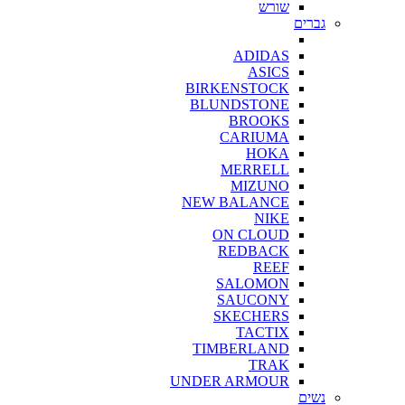
שורש
גברים
ADIDAS
ASICS
BIRKENSTOCK
BLUNDSTONE
BROOKS
CARIUMA
HOKA
MERRELL
MIZUNO
NEW BALANCE
NIKE
ON CLOUD
REDBACK
REEF
SALOMON
SAUCONY
SKECHERS
TACTIX
TIMBERLAND
TRAK
UNDER ARMOUR
נשים