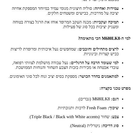
עמידות ואחיזה:
סוליה חיצונית מגומי עמיד במיוחד המספקת אחיזה
יציבה על מדרכות, כבישים ומשטחים חלקים.
תמיכה ועקביות:
מבנה העקב המרופד אוחז את הרגל בצורה בטוחה
ומעניק יציבות בכל סוג של פעילות.
למי ה-M680LK8 הכי מתאימה?
לרצים מתחילים וחובבים:
שמחפשים נעל איכותית ומרופדת לריצות
כביש קצרות ובינוניות.
למי שעומד הרבה על הרגליים:
נעל עבודה מושלמת לצוותי רפואה,
עובדי אבטחה או מכירות בזכות הצבע השחור והנוחות הממושכת.
למתאמנים בחדר הכושר:
מספקת בסיס יציב ונוח לכל סוגי האימונים.
מפרט טכני בקצרה:
דגם:
M680LK8 (גברים).
שיכוך:
Fresh Foam לרכות ותגובתיות.
צבע:
שחור (Triple Black / Black with White accents).
סוג דריכה:
ניטרלית (Neutral).