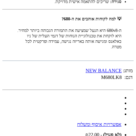
סגירה:
שריכים להתאמה אישית מדויקת.
💡 למה לקוחות אוהבים את ה-680?
ה-680v8 היא הנעל שמציעה את התמורה הגבוהה ביותר למחיר.
היא לוקחת את טכנולוגיית הנוחות של דגמי העלית של ניו
באלאנס ומגישה אותה באריזה נגישה, עמידה ופרקטית לכל
מטרה.
מותג:
NEW BALANCE
דגם:
M680LK8
אפשרויות איסוף ומשלוח
(לא פעיל)
- ₪22.00