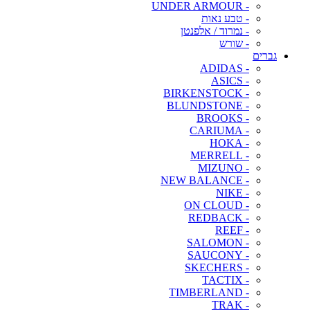
- UNDER ARMOUR
- טבע נאות
- נמרוד / אלפנטן
- שורש
גברים
- ADIDAS
- ASICS
- BIRKENSTOCK
- BLUNDSTONE
- BROOKS
- CARIUMA
- HOKA
- MERRELL
- MIZUNO
- NEW BALANCE
- NIKE
- ON CLOUD
- REDBACK
- REEF
- SALOMON
- SAUCONY
- SKECHERS
- TACTIX
- TIMBERLAND
- TRAK