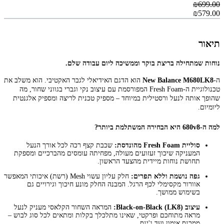
₪699.00
₪579.00
תיאור
נוחות שמתחילה בריצת בוקר וממשיכה ליום עבודה שלם.
ה-
New Balance M680LK8
הוא הדגם האידיאלי לגבר האקטיבי. הוא משלב את
טכנולוגיית ה-Fresh Foam המפורסמת עם עיצוב נקי וגברי בגווני שחור, מה
שהופך אותה לנעל ורסטילית במיוחד – מספיק טכנית לריצה ומספיק אלגנטית
ליומיום.
למה ה-680v8 היא הבחירה המשתלמת ביותר?
סוליית Fresh Foam מהונדסת:
שכבת קצף רכה לכל אורך הנעל
המעניקה שיכוך זעזועים מעולה, מפחיתה עומסים מהברכיים ומספקת
תחושת נוחות מיידית מהצעד הראשון.
גפה נושמת וללא תפרים:
חלק עליון עשוי Mesh (רשת) איכותי המאפשר
אוורור מקסימלי לכף הרגל. המבנה החלק מונע חיכוך וגירויים גם
בשימוש ממושך.
עיצוב Black-on-Black (LK8):
המראה השחור הקלאסי מעניק לנעל
מראה מתוחכם ופרקטי, שאינו מתלכלך בקלות ומתאים לכל סוג לבוש –
ממכנס אימון ועד ג'ינס.