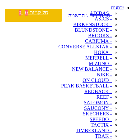
מותגים
סל קניות
0
0
- ADIDAS
התחברות \ הרשמה
- ASICS
- BIRKENSTOCK
- BLUNDSTONE
- BROOKS
- CARIUMA
- CONVERSE ALLSTAR
- HOKA
- MERRELL
- MIZUNO
- NEW BALANCE
- NIKE
- ON CLOUD
- PEAK BASKETBALL
- REDBACK
- REEF
- SALOMON
- SAUCONY
- SKECHERS
- SPEEDO
- TACTIX
- TIMBERLAND
- TRAK