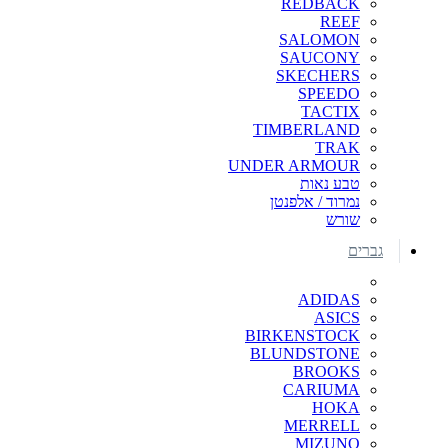
REDBACK
REEF
SALOMON
SAUCONY
SKECHERS
SPEEDO
TACTIX
TIMBERLAND
TRAK
UNDER ARMOUR
טבע נאות
נמרוד / אלפנטן
שורש
גברים
ADIDAS
ASICS
BIRKENSTOCK
BLUNDSTONE
BROOKS
CARIUMA
HOKA
MERRELL
MIZUNO