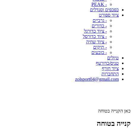
- PEAK
כפכפים וסנדלים
ציוד ספורט
- גרביים
- כדורים
- ציוד כדורגל
- ציוד כדורסל
- ציוד שחיה
- תיקים
- כובעים
טיולים
טניס/כדורעף
ציוד חורף
התחברות
zolsport04@gmail.com
כאן הקנייה בטוחה
קנייה בטוחה