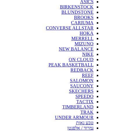
ASICS
BIRKENSTOCK
BLUNDSTONE
BROOKS
CARIUMA
CONVERSE ALLSTAR
HOKA
MERRELL
MIZUNO
NEW BALANCE
NIKE
ON CLOUD
PEAK BASKETBALL
REDBACK
REEF
SALOMON
SAUCONY
SKECHERS
SPEEDO
TACTIX
TIMBERLAND
TRAK
UNDER ARMOUR
טבע נאות
נמרוד / אלפנטן