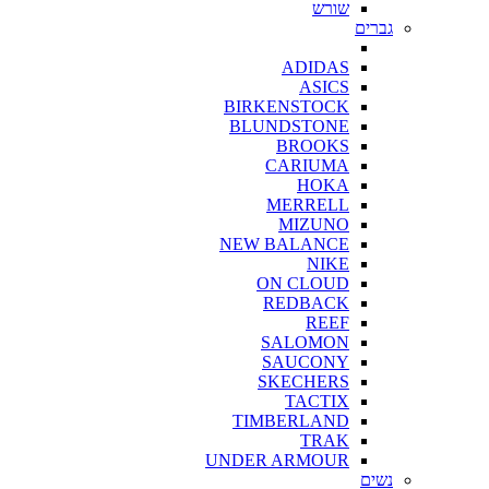
שורש
גברים
ADIDAS
ASICS
BIRKENSTOCK
BLUNDSTONE
BROOKS
CARIUMA
HOKA
MERRELL
MIZUNO
NEW BALANCE
NIKE
ON CLOUD
REDBACK
REEF
SALOMON
SAUCONY
SKECHERS
TACTIX
TIMBERLAND
TRAK
UNDER ARMOUR
נשים