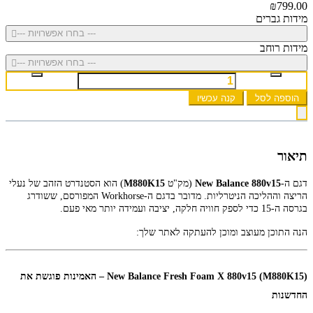
₪799.00
מידות גברים
--- בחרו אפשרויות ---
מידות רוחב
--- בחרו אפשרויות ---
הוספה לסל
קנה עכשיו
תיאור
דגם ה-
New Balance 880v15
(מק"ט
M880K15
) הוא הסטנדרט הזהב של נעלי
הריצה וההליכה הניטרליות. מדובר בדגם ה-Workhorse המפורסם, ששודרג
בגרסה ה-15 כדי לספק חוויה חלקה, יציבה ועמידה יותר מאי פעם.
הנה התוכן מעוצב ומוכן להעתקה לאתר שלך:
New Balance Fresh Foam X 880v15 (M880K15) – האמינות פוגשת את
החדשנות