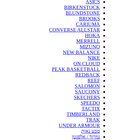
ASICS
BIRKENSTOCK
BLUNDSTONE
BROOKS
CARIUMA
CONVERSE ALLSTAR
HOKA
MERRELL
MIZUNO
NEW BALANCE
NIKE
ON CLOUD
PEAK BASKETBALL
REDBACK
REEF
SALOMON
SAUCONY
SKECHERS
SPEEDO
TACTIX
TIMBERLAND
TRAK
UNDER ARMOUR
טבע נאות
נמרוד / אלפנטן