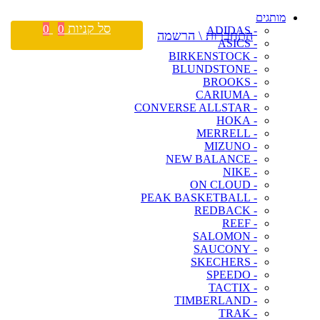
מותגים
סל קניות
0
0
- ADIDAS
התחברות \ הרשמה
- ASICS
- BIRKENSTOCK
- BLUNDSTONE
- BROOKS
- CARIUMA
- CONVERSE ALLSTAR
- HOKA
- MERRELL
- MIZUNO
- NEW BALANCE
- NIKE
- ON CLOUD
- PEAK BASKETBALL
- REDBACK
- REEF
- SALOMON
- SAUCONY
- SKECHERS
- SPEEDO
- TACTIX
- TIMBERLAND
- TRAK