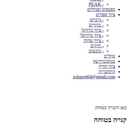
- PEAK
כפכפים וסנדלים
ציוד ספורט
- גרביים
- כדורים
- ציוד כדורגל
- ציוד כדורסל
- ציוד שחיה
- תיקים
- כובעים
טיולים
טניס/כדורעף
ציוד חורף
התחברות
zolsport04@gmail.com
כאן הקנייה בטוחה
קנייה בטוחה