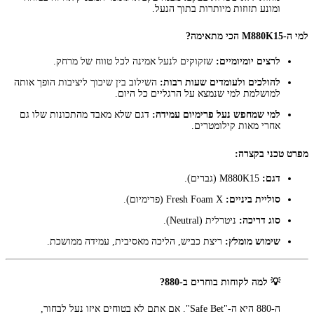
ומונע תזוזות מיותרות בתוך הנעל.
למי ה-M880K15 הכי מתאימה?
לרצים יומיומיים:
שזקוקים לנעל אמינה לכל טווח של מרחק.
להולכים ולעומדים שעות רבות:
השילוב בין שיכוך ליציבות הופך אותה
למושלמת למי שנמצא על הרגליים כל היום.
למי שמחפש נעל פרימיום עמידה:
דגם שלא מאבד מהתכונות שלו גם
אחרי מאות קילומטרים.
מפרט טכני בקצרה:
דגם:
M880K15 (גברים).
סוליית ביניים:
Fresh Foam X (פרימיום).
סוג דריכה:
ניטרלית (Neutral).
שימוש מומלץ:
ריצת כביש, הליכה מאסיבית, עמידה ממושכת.
💡 למה לקוחות בוחרים ב-880?
ה-880 היא ה-"Safe Bet". אם אתם לא בטוחים איזו נעל לבחור,