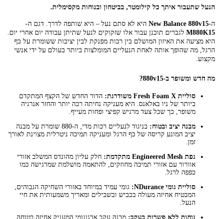
הנעל שתעבור איתך כל קילומטר, בביטחון ובנוחות מקסימלית.
ה-
New Balance 880v15
היא לא סתם נעל – היא שותפה לדרך. דגם ה-
M880K15
לגברים תוכנן עבור אלו שזקוקים לנעל שתיתן עבודה יום אחרי יום.
היא מציעה את האיזון המושלם בין רכות מפנקת לבין יציבות ששומרת על כף
הרגל, מה שהופך אותה לאחת הנעליים המומלצות ביותר בעולם על ידי אנשי
מקצוע.
מה חדש ומשופר ב-880v15?
סוליית Fresh Foam X משודרגת:
הדור החדש של הקצף המתקדם
ביותר של ניו באלאנס. היא מעניקה נחיתה רכה יותר והחזר אנרגיה
משופר, כך שכל צעד מרגיש קפיצי ופחות מעייף.
מבנה יציב ובטוח:
בניגוד לנעליים רכות מדי, ה-880 שומרת על מבנה
יציב המונע קריסה של כף הרגל ומעניקה תמיכה ניטרלית מצוינת לאורך
זמן.
גפת Engineered Mesh מתקדמת:
חלק עליון מהונדס המשלב אזורי
אוורור עם אזורי תמיכה מחוזקים, להתאמה מושלמת שמרגישה כמו
כפפה לרגל.
סוליית גומי NDurance:
גומי עמיד במיוחד באזורי השחיקה הגבוהים,
המבטיח אחיזה מעולה בכביש ובשבילים ומאריך משמעותית את חיי
הנעל.
נוחות ללא פשרות בעקב:
מבנה עקב ארגונומי המעניק אחיזה בטוחה