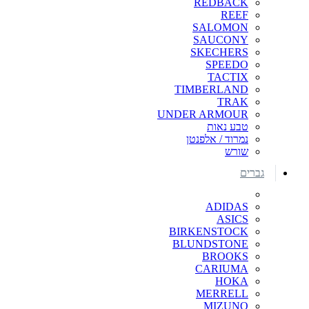
REDBACK
REEF
SALOMON
SAUCONY
SKECHERS
SPEEDO
TACTIX
TIMBERLAND
TRAK
UNDER ARMOUR
טבע נאות
נמרוד / אלפנטן
שורש
גברים
ADIDAS
ASICS
BIRKENSTOCK
BLUNDSTONE
BROOKS
CARIUMA
HOKA
MERRELL
MIZUNO