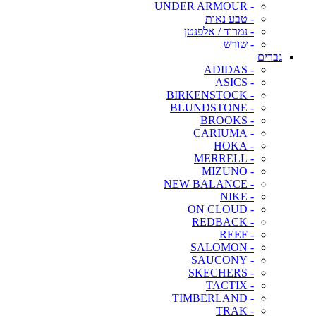
- UNDER ARMOUR
- טבע נאות
- נמרוד / אלפנטן
- שורש
גברים
- ADIDAS
- ASICS
- BIRKENSTOCK
- BLUNDSTONE
- BROOKS
- CARIUMA
- HOKA
- MERRELL
- MIZUNO
- NEW BALANCE
- NIKE
- ON CLOUD
- REDBACK
- REEF
- SALOMON
- SAUCONY
- SKECHERS
- TACTIX
- TIMBERLAND
- TRAK