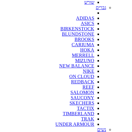
שורש
גברים
ADIDAS
ASICS
BIRKENSTOCK
BLUNDSTONE
BROOKS
CARIUMA
HOKA
MERRELL
MIZUNO
NEW BALANCE
NIKE
ON CLOUD
REDBACK
REEF
SALOMON
SAUCONY
SKECHERS
TACTIX
TIMBERLAND
TRAK
UNDER ARMOUR
נשים