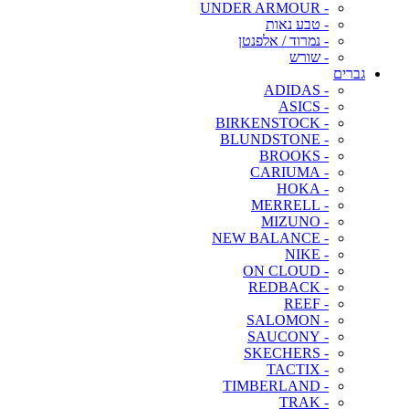
- UNDER ARMOUR
- טבע נאות
- נמרוד / אלפנטן
- שורש
גברים
- ADIDAS
- ASICS
- BIRKENSTOCK
- BLUNDSTONE
- BROOKS
- CARIUMA
- HOKA
- MERRELL
- MIZUNO
- NEW BALANCE
- NIKE
- ON CLOUD
- REDBACK
- REEF
- SALOMON
- SAUCONY
- SKECHERS
- TACTIX
- TIMBERLAND
- TRAK