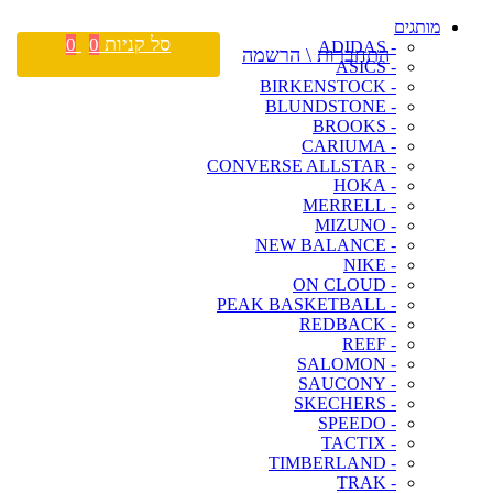
מותגים
סל קניות
0
0
- ADIDAS
התחברות \ הרשמה
- ASICS
- BIRKENSTOCK
- BLUNDSTONE
- BROOKS
- CARIUMA
- CONVERSE ALLSTAR
- HOKA
- MERRELL
- MIZUNO
- NEW BALANCE
- NIKE
- ON CLOUD
- PEAK BASKETBALL
- REDBACK
- REEF
- SALOMON
- SAUCONY
- SKECHERS
- SPEEDO
- TACTIX
- TIMBERLAND
- TRAK