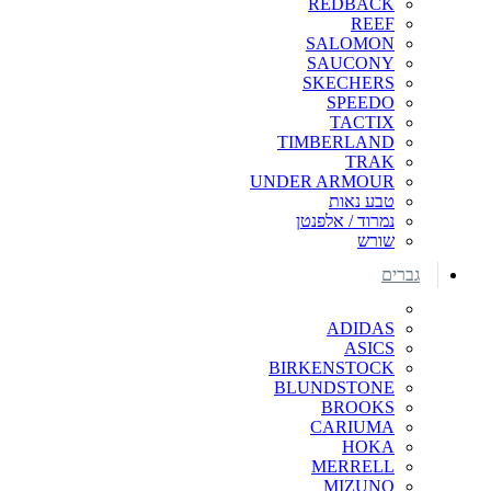
REDBACK
REEF
SALOMON
SAUCONY
SKECHERS
SPEEDO
TACTIX
TIMBERLAND
TRAK
UNDER ARMOUR
טבע נאות
נמרוד / אלפנטן
שורש
גברים
ADIDAS
ASICS
BIRKENSTOCK
BLUNDSTONE
BROOKS
CARIUMA
HOKA
MERRELL
MIZUNO