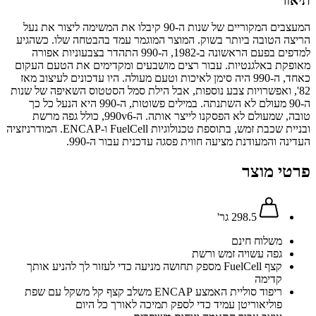
תיאור
המעצבים המקוריים של שנות ה-90 קיבלו את המשימה ליצור את נעל
הריצה הטובה ביותר בשוק. המוצר המוגמר עמד בהבטחה שלו. כשהגיע
למדפים בפעם הראשונה ב-1982, ה-990 התהדר בצבעוניות אפורה
מאופקת באלגנטיות. עבור רצים מושבעים ומקדימים את הטעם העקום
כאחד, ה-990 היה סימן לאיכות וטעם מעולה. היו עדכונים לעיצוב מאז
82', ואפשרויות צבע נוספות, אבל הילת סמל הסטטוס השאיפה של שנות
ה-90 מעולם לא השתנתה. במילים פשוטות, ה-990 היא הנעל כל כך
טובה, שמעולם לא הפסקנו לייצר אותה. ה-990v6, כולל גפה מרשת
ובניית שכבת זמש, בתוספת טכנולוגיות FuelCell ו-ENCAP. המודרניזציה
העדינה והמעודנת מציעה חווית פסגה עדכנית עבור ה-990.
פרטי מוצר
298.5 גר'
משלוח חינם
גפה עשויה זמש ורשת
קצף FuelCell מספק תחושה מניעה כדי לעזור לך להניע אותך
קדימה
ריפוד סוליית האמצע ENCAP משלב קצף קל משקל עם שפת
פוליאוריטן עמיד כדי לספק תמיכה לאורך כל היום