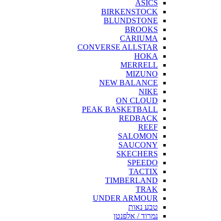
ASICS
BIRKENSTOCK
BLUNDSTONE
BROOKS
CARIUMA
CONVERSE ALLSTAR
HOKA
MERRELL
MIZUNO
NEW BALANCE
NIKE
ON CLOUD
PEAK BASKETBALL
REDBACK
REEF
SALOMON
SAUCONY
SKECHERS
SPEEDO
TACTIX
TIMBERLAND
TRAK
UNDER ARMOUR
טבע נאות
נמרוד / אלפנטן