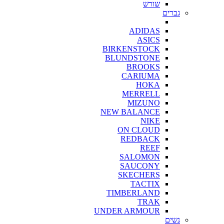
שורש
גברים
ADIDAS
ASICS
BIRKENSTOCK
BLUNDSTONE
BROOKS
CARIUMA
HOKA
MERRELL
MIZUNO
NEW BALANCE
NIKE
ON CLOUD
REDBACK
REEF
SALOMON
SAUCONY
SKECHERS
TACTIX
TIMBERLAND
TRAK
UNDER ARMOUR
נשים