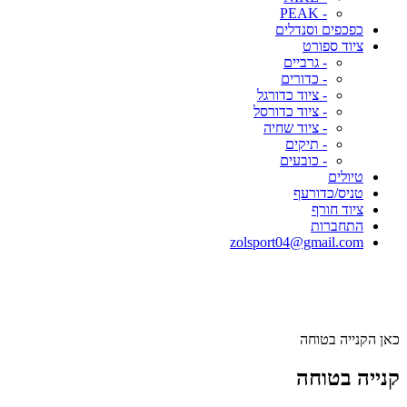
- PEAK
כפכפים וסנדלים
ציוד ספורט
- גרביים
- כדורים
- ציוד כדורגל
- ציוד כדורסל
- ציוד שחיה
- תיקים
- כובעים
טיולים
טניס/כדורעף
ציוד חורף
התחברות
zolsport04@gmail.com
כאן הקנייה בטוחה
קנייה בטוחה