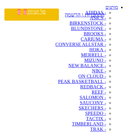
מותגים
סל קניות
0
0
- ADIDAS
התחברות \ הרשמה
- ASICS
- BIRKENSTOCK
- BLUNDSTONE
- BROOKS
- CARIUMA
- CONVERSE ALLSTAR
- HOKA
- MERRELL
- MIZUNO
- NEW BALANCE
- NIKE
- ON CLOUD
- PEAK BASKETBALL
- REDBACK
- REEF
- SALOMON
- SAUCONY
- SKECHERS
- SPEEDO
- TACTIX
- TIMBERLAND
- TRAK