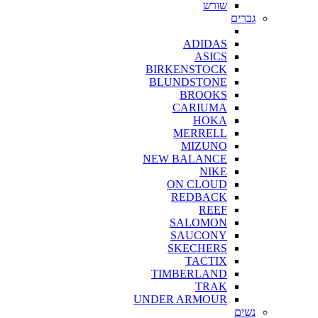
שורש
גברים
ADIDAS
ASICS
BIRKENSTOCK
BLUNDSTONE
BROOKS
CARIUMA
HOKA
MERRELL
MIZUNO
NEW BALANCE
NIKE
ON CLOUD
REDBACK
REEF
SALOMON
SAUCONY
SKECHERS
TACTIX
TIMBERLAND
TRAK
UNDER ARMOUR
נשים