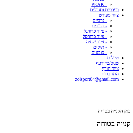
- PEAK
כפכפים וסנדלים
ציוד ספורט
- גרביים
- כדורים
- ציוד כדורגל
- ציוד כדורסל
- ציוד שחיה
- תיקים
- כובעים
טיולים
טניס/כדורעף
ציוד חורף
התחברות
zolsport04@gmail.com
כאן הקנייה בטוחה
קנייה בטוחה