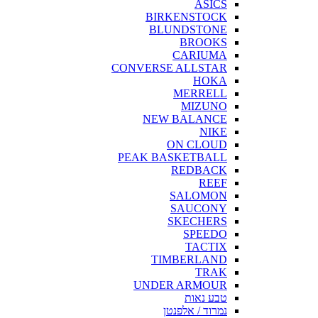
ASICS
BIRKENSTOCK
BLUNDSTONE
BROOKS
CARIUMA
CONVERSE ALLSTAR
HOKA
MERRELL
MIZUNO
NEW BALANCE
NIKE
ON CLOUD
PEAK BASKETBALL
REDBACK
REEF
SALOMON
SAUCONY
SKECHERS
SPEEDO
TACTIX
TIMBERLAND
TRAK
UNDER ARMOUR
טבע נאות
נמרוד / אלפנטן