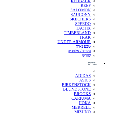
REDBACK
REEF
SALOMON
SAUCONY
SKECHERS
SPEEDO
TACTIX
TIMBERLAND
TRAK
UNDER ARMOUR
טבע נאות
נמרוד / אלפנטן
שורש
גברים
ADIDAS
ASICS
BIRKENSTOCK
BLUNDSTONE
BROOKS
CARIUMA
HOKA
MERRELL
MIZUNO