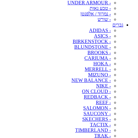
- UNDER ARMOUR
- טבע נאות
- נמרוד / אלפנטן
- שורש
גברים
- ADIDAS
- ASICS
- BIRKENSTOCK
- BLUNDSTONE
- BROOKS
- CARIUMA
- HOKA
- MERRELL
- MIZUNO
- NEW BALANCE
- NIKE
- ON CLOUD
- REDBACK
- REEF
- SALOMON
- SAUCONY
- SKECHERS
- TACTIX
- TIMBERLAND
- TRAK