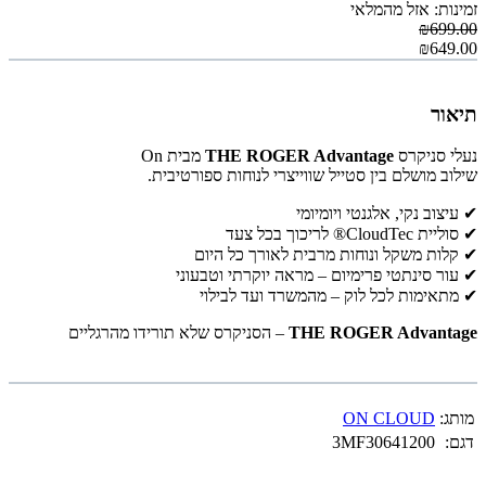
זמינות: אזל מהמלאי
₪699.00
₪649.00
תיאור
נעלי סניקרס
THE ROGER Advantage
מבית On
שילוב מושלם בין סטייל שווייצרי לנוחות ספורטיבית.
✔ עיצוב נקי, אלגנטי ויומיומי
✔ סוליית CloudTec® לריכוך בכל צעד
✔ קלות משקל ונוחות מרבית לאורך כל היום
✔ עור סינתטי פרימיום – מראה יוקרתי וטבעוני
✔ מתאימות לכל לוק – מהמשרד ועד לבילוי
THE ROGER Advantage
– הסניקרס שלא תורידו מהרגליים
מותג:
ON CLOUD
דגם:
3MF30641200