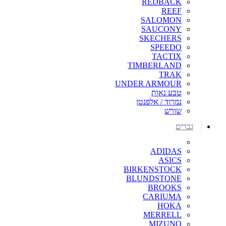
REDBACK
REEF
SALOMON
SAUCONY
SKECHERS
SPEEDO
TACTIX
TIMBERLAND
TRAK
UNDER ARMOUR
טבע נאות
נמרוד / אלפנטן
שורש
גברים
ADIDAS
ASICS
BIRKENSTOCK
BLUNDSTONE
BROOKS
CARIUMA
HOKA
MERRELL
MIZUNO