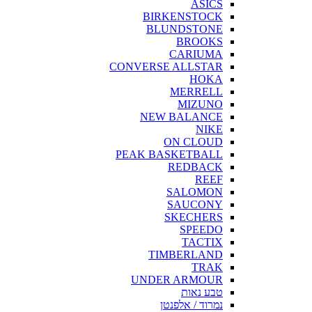
ASICS
BIRKENSTOCK
BLUNDSTONE
BROOKS
CARIUMA
CONVERSE ALLSTAR
HOKA
MERRELL
MIZUNO
NEW BALANCE
NIKE
ON CLOUD
PEAK BASKETBALL
REDBACK
REEF
SALOMON
SAUCONY
SKECHERS
SPEEDO
TACTIX
TIMBERLAND
TRAK
UNDER ARMOUR
טבע נאות
נמרוד / אלפנטן