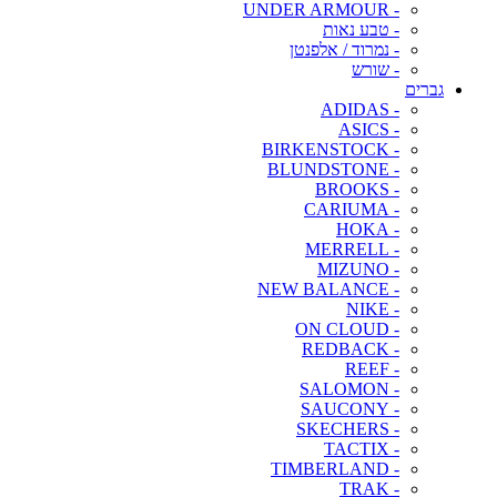
- UNDER ARMOUR
- טבע נאות
- נמרוד / אלפנטן
- שורש
גברים
- ADIDAS
- ASICS
- BIRKENSTOCK
- BLUNDSTONE
- BROOKS
- CARIUMA
- HOKA
- MERRELL
- MIZUNO
- NEW BALANCE
- NIKE
- ON CLOUD
- REDBACK
- REEF
- SALOMON
- SAUCONY
- SKECHERS
- TACTIX
- TIMBERLAND
- TRAK