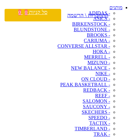
מותגים
סל קניות
0
0
- ADIDAS
התחברות \ הרשמה
- ASICS
- BIRKENSTOCK
- BLUNDSTONE
- BROOKS
- CARIUMA
- CONVERSE ALLSTAR
- HOKA
- MERRELL
- MIZUNO
- NEW BALANCE
- NIKE
- ON CLOUD
- PEAK BASKETBALL
- REDBACK
- REEF
- SALOMON
- SAUCONY
- SKECHERS
- SPEEDO
- TACTIX
- TIMBERLAND
- TRAK