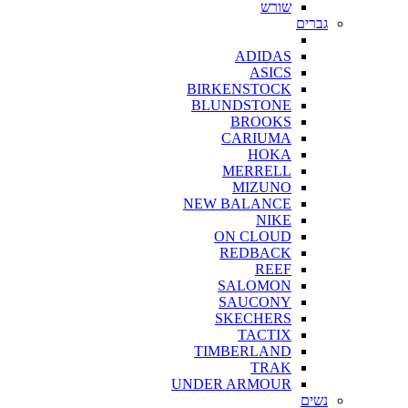
שורש
גברים
ADIDAS
ASICS
BIRKENSTOCK
BLUNDSTONE
BROOKS
CARIUMA
HOKA
MERRELL
MIZUNO
NEW BALANCE
NIKE
ON CLOUD
REDBACK
REEF
SALOMON
SAUCONY
SKECHERS
TACTIX
TIMBERLAND
TRAK
UNDER ARMOUR
נשים