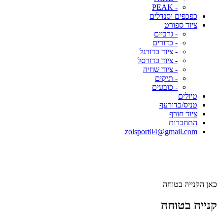
- PEAK
כפכפים וסנדלים
ציוד ספורט
- גרביים
- כדורים
- ציוד כדורגל
- ציוד כדורסל
- ציוד שחיה
- תיקים
- כובעים
טיולים
טניס/כדורעף
ציוד חורף
התחברות
zolsport04@gmail.com
כאן הקנייה בטוחה
קנייה בטוחה