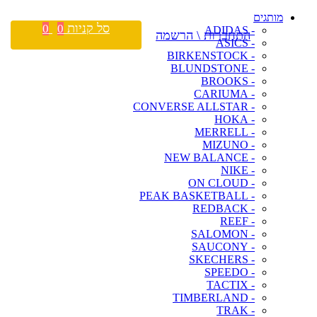
מותגים
סל קניות
0
0
- ADIDAS
התחברות \ הרשמה
- ASICS
- BIRKENSTOCK
- BLUNDSTONE
- BROOKS
- CARIUMA
- CONVERSE ALLSTAR
- HOKA
- MERRELL
- MIZUNO
- NEW BALANCE
- NIKE
- ON CLOUD
- PEAK BASKETBALL
- REDBACK
- REEF
- SALOMON
- SAUCONY
- SKECHERS
- SPEEDO
- TACTIX
- TIMBERLAND
- TRAK