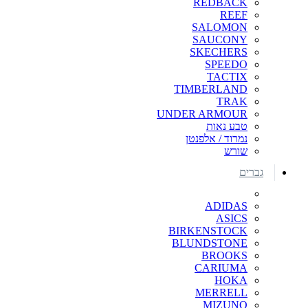
REDBACK
REEF
SALOMON
SAUCONY
SKECHERS
SPEEDO
TACTIX
TIMBERLAND
TRAK
UNDER ARMOUR
טבע נאות
נמרוד / אלפנטן
שורש
גברים
ADIDAS
ASICS
BIRKENSTOCK
BLUNDSTONE
BROOKS
CARIUMA
HOKA
MERRELL
MIZUNO