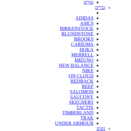
שורש
גברים
ADIDAS
ASICS
BIRKENSTOCK
BLUNDSTONE
BROOKS
CARIUMA
HOKA
MERRELL
MIZUNO
NEW BALANCE
NIKE
ON CLOUD
REDBACK
REEF
SALOMON
SAUCONY
SKECHERS
TACTIX
TIMBERLAND
TRAK
UNDER ARMOUR
נשים