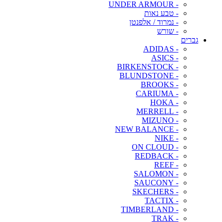
- UNDER ARMOUR
- טבע נאות
- נמרוד / אלפנטן
- שורש
גברים
- ADIDAS
- ASICS
- BIRKENSTOCK
- BLUNDSTONE
- BROOKS
- CARIUMA
- HOKA
- MERRELL
- MIZUNO
- NEW BALANCE
- NIKE
- ON CLOUD
- REDBACK
- REEF
- SALOMON
- SAUCONY
- SKECHERS
- TACTIX
- TIMBERLAND
- TRAK