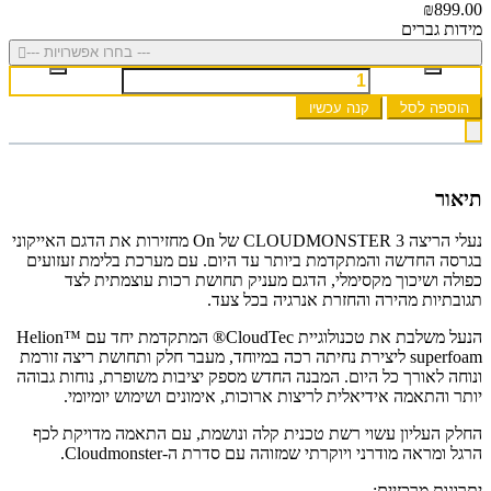
₪899.00
מידות גברים
--- בחרו אפשרויות ---
הוספה לסל
קנה עכשיו
תיאור
נעלי הריצה CLOUDMONSTER 3 של On מחזירות את הדגם האייקוני
בגרסה החדשה והמתקדמת ביותר עד היום. עם מערכת בלימת זעזועים
כפולה ושיכוך מקסימלי, הדגם מעניק תחושת רכות עוצמתית לצד
תגובתיות מהירה והחזרת אנרגיה בכל צעד.
הנעל משלבת את טכנולוגיית CloudTec® המתקדמת יחד עם Helion™
superfoam ליצירת נחיתה רכה במיוחד, מעבר חלק ותחושת ריצה זורמת
ונוחה לאורך כל היום. המבנה החדש מספק יציבות משופרת, נוחות גבוהה
יותר והתאמה אידיאלית לריצות ארוכות, אימונים ושימוש יומיומי.
החלק העליון עשוי רשת טכנית קלה ונושמת, עם התאמה מדויקת לכף
הרגל ומראה מודרני ויוקרתי שמזוהה עם סדרת ה-Cloudmonster.
יתרונות מרכזיים: