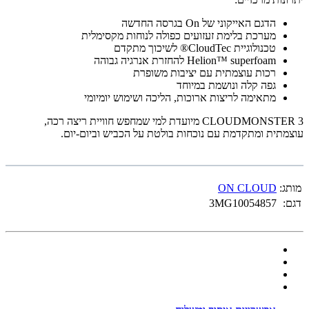
הדגם האייקוני של On בגרסה החדשה
מערכת בלימת זעזועים כפולה לנוחות מקסימלית
טכנולוגיית CloudTec® לשיכוך מתקדם
Helion™ superfoam להחזרת אנרגיה גבוהה
רכות עוצמתית עם יציבות משופרת
גפה קלה ונושמת במיוחד
מתאימה לריצות ארוכות, הליכה ושימוש יומיומי
CLOUDMONSTER 3 מיועדת למי שמחפש חוויית ריצה רכה,
עוצמתית ומתקדמת עם נוכחות בולטת על הכביש וביום-יום.
מותג:
ON CLOUD
דגם:
3MG10054857