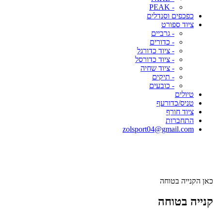
- PEAK
כפכפים וסנדלים
ציוד ספורט
- גרביים
- כדורים
- ציוד כדורגל
- ציוד כדורסל
- ציוד שחיה
- תיקים
- כובעים
טיולים
טניס/כדורעף
ציוד חורף
התחברות
zolsport04@gmail.com
כאן הקנייה בטוחה
קנייה בטוחה