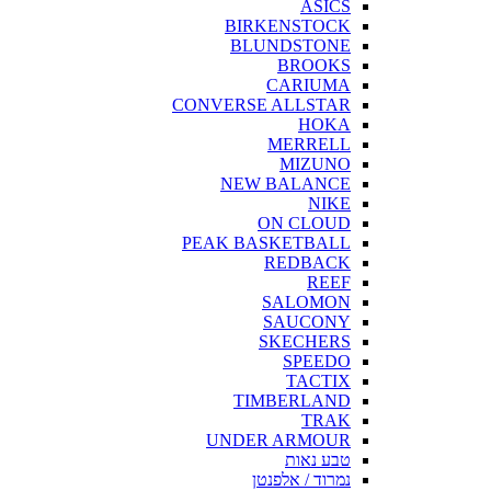
ASICS
BIRKENSTOCK
BLUNDSTONE
BROOKS
CARIUMA
CONVERSE ALLSTAR
HOKA
MERRELL
MIZUNO
NEW BALANCE
NIKE
ON CLOUD
PEAK BASKETBALL
REDBACK
REEF
SALOMON
SAUCONY
SKECHERS
SPEEDO
TACTIX
TIMBERLAND
TRAK
UNDER ARMOUR
טבע נאות
נמרוד / אלפנטן