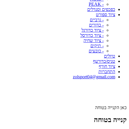
- PEAK
כפכפים וסנדלים
ציוד ספורט
- גרביים
- כדורים
- ציוד כדורגל
- ציוד כדורסל
- ציוד שחיה
- תיקים
- כובעים
טיולים
טניס/כדורעף
ציוד חורף
התחברות
zolsport04@gmail.com
כאן הקנייה בטוחה
קנייה בטוחה