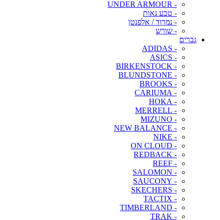
- UNDER ARMOUR
- טבע נאות
- נמרוד / אלפנטן
- שורש
גברים
- ADIDAS
- ASICS
- BIRKENSTOCK
- BLUNDSTONE
- BROOKS
- CARIUMA
- HOKA
- MERRELL
- MIZUNO
- NEW BALANCE
- NIKE
- ON CLOUD
- REDBACK
- REEF
- SALOMON
- SAUCONY
- SKECHERS
- TACTIX
- TIMBERLAND
- TRAK