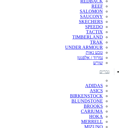
REDBACK
REEF
SALOMON
SAUCONY
SKECHERS
SPEEDO
TACTIX
TIMBERLAND
TRAK
UNDER ARMOUR
טבע נאות
נמרוד / אלפנטן
שורש
גברים
ADIDAS
ASICS
BIRKENSTOCK
BLUNDSTONE
BROOKS
CARIUMA
HOKA
MERRELL
MIZUNO