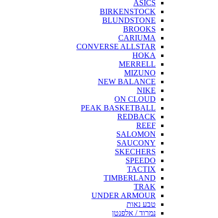
ASICS
BIRKENSTOCK
BLUNDSTONE
BROOKS
CARIUMA
CONVERSE ALLSTAR
HOKA
MERRELL
MIZUNO
NEW BALANCE
NIKE
ON CLOUD
PEAK BASKETBALL
REDBACK
REEF
SALOMON
SAUCONY
SKECHERS
SPEEDO
TACTIX
TIMBERLAND
TRAK
UNDER ARMOUR
טבע נאות
נמרוד / אלפנטן