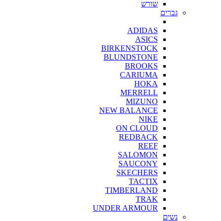
שורש
גברים
ADIDAS
ASICS
BIRKENSTOCK
BLUNDSTONE
BROOKS
CARIUMA
HOKA
MERRELL
MIZUNO
NEW BALANCE
NIKE
ON CLOUD
REDBACK
REEF
SALOMON
SAUCONY
SKECHERS
TACTIX
TIMBERLAND
TRAK
UNDER ARMOUR
נשים