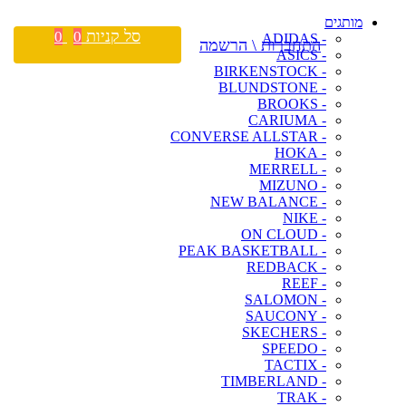
מותגים
סל קניות
0
0
- ADIDAS
התחברות \ הרשמה
- ASICS
- BIRKENSTOCK
- BLUNDSTONE
- BROOKS
- CARIUMA
- CONVERSE ALLSTAR
- HOKA
- MERRELL
- MIZUNO
- NEW BALANCE
- NIKE
- ON CLOUD
- PEAK BASKETBALL
- REDBACK
- REEF
- SALOMON
- SAUCONY
- SKECHERS
- SPEEDO
- TACTIX
- TIMBERLAND
- TRAK