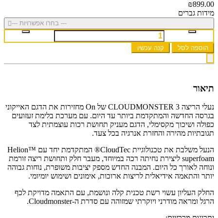
₪899.00
מידות גברים
--- בחרו אפשרויות ---
הוספה לסל
קנה עכשיו
תיאור
נעלי הריצה CLOUDMONSTER 3 של On מחזירות את הדגם האייקוני
בגרסה החדשה והמתקדמת ביותר עד היום. עם מערכת בלימת זעזועים
כפולה ושיכוך מקסימלי, הדגם מעניק תחושת רכות עוצמתית לצד
תגובתיות מהירה והחזרת אנרגיה בכל צעד.
הנעל משלבת את טכנולוגיית CloudTec® המתקדמת יחד עם Helion™
superfoam ליצירת נחיתה רכה במיוחד, מעבר חלק ותחושת ריצה זורמת
ונוחה לאורך כל היום. המבנה החדש מספק יציבות משופרת, נוחות גבוהה
יותר והתאמה אידיאלית לריצות ארוכות, אימונים ושימוש יומיומי.
החלק העליון עשוי רשת טכנית קלה ונושמת, עם התאמה מדויקת לכף
הרגל ומראה מודרני ויוקרתי שמזוהה עם סדרת ה-Cloudmonster.
יתרונות מרכזיים: