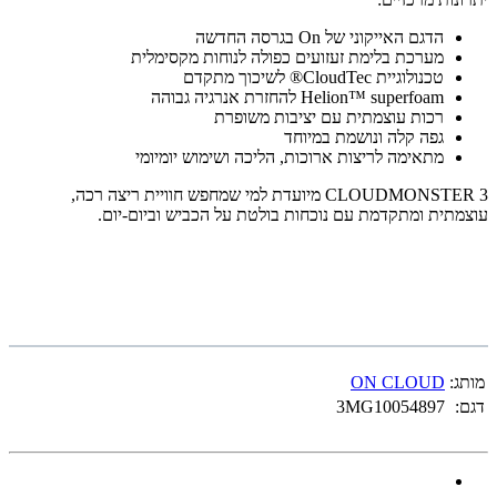
הדגם האייקוני של On בגרסה החדשה
מערכת בלימת זעזועים כפולה לנוחות מקסימלית
טכנולוגיית CloudTec® לשיכוך מתקדם
Helion™ superfoam להחזרת אנרגיה גבוהה
רכות עוצמתית עם יציבות משופרת
גפה קלה ונושמת במיוחד
מתאימה לריצות ארוכות, הליכה ושימוש יומיומי
CLOUDMONSTER 3 מיועדת למי שמחפש חוויית ריצה רכה,
עוצמתית ומתקדמת עם נוכחות בולטת על הכביש וביום-יום.
מותג:
ON CLOUD
דגם:
3MG10054897