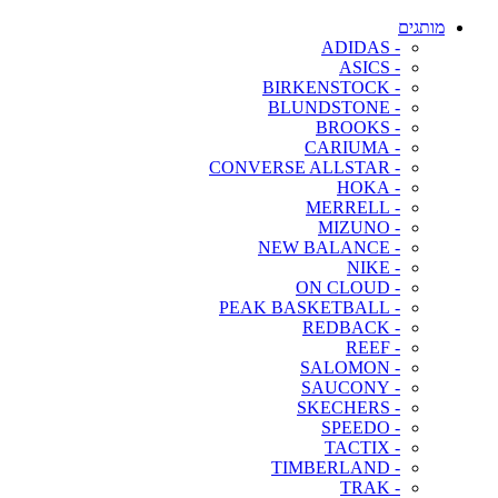
מותגים
- ADIDAS
- ASICS
- BIRKENSTOCK
- BLUNDSTONE
- BROOKS
- CARIUMA
- CONVERSE ALLSTAR
- HOKA
- MERRELL
- MIZUNO
- NEW BALANCE
- NIKE
- ON CLOUD
- PEAK BASKETBALL
- REDBACK
- REEF
- SALOMON
- SAUCONY
- SKECHERS
- SPEEDO
- TACTIX
- TIMBERLAND
- TRAK