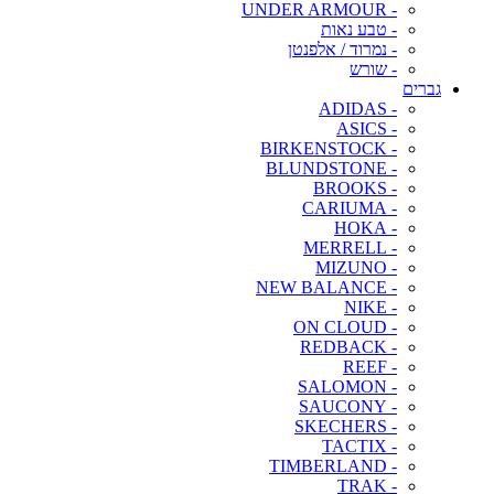
- UNDER ARMOUR
- טבע נאות
- נמרוד / אלפנטן
- שורש
גברים
- ADIDAS
- ASICS
- BIRKENSTOCK
- BLUNDSTONE
- BROOKS
- CARIUMA
- HOKA
- MERRELL
- MIZUNO
- NEW BALANCE
- NIKE
- ON CLOUD
- REDBACK
- REEF
- SALOMON
- SAUCONY
- SKECHERS
- TACTIX
- TIMBERLAND
- TRAK