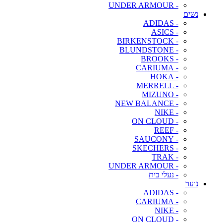
- UNDER ARMOUR
נשים
- ADIDAS
- ASICS
- BIRKENSTOCK
- BLUNDSTONE
- BROOKS
- CARIUMA
- HOKA
- MERRELL
- MIZUNO
- NEW BALANCE
- NIKE
- ON CLOUD
- REEF
- SAUCONY
- SKECHERS
- TRAK
- UNDER ARMOUR
- נעלי בית
נוער
- ADIDAS
- CARIUMA
- NIKE
- ON CLOUD