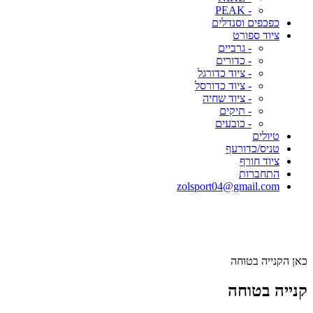
- PEAK
כפכפים וסנדלים
ציוד ספורט
- גרביים
- כדורים
- ציוד כדורגל
- ציוד כדורסל
- ציוד שחיה
- תיקים
- כובעים
טיולים
טניס/כדורעף
ציוד חורף
התחברות
zolsport04@gmail.com
כאן הקנייה בטוחה
קנייה בטוחה