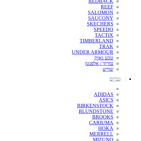
REDBACK
REEF
SALOMON
SAUCONY
SKECHERS
SPEEDO
TACTIX
TIMBERLAND
TRAK
UNDER ARMOUR
טבע נאות
נמרוד / אלפנטן
שורש
גברים
ADIDAS
ASICS
BIRKENSTOCK
BLUNDSTONE
BROOKS
CARIUMA
HOKA
MERRELL
MIZUNO