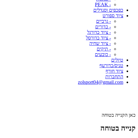
- PEAK
כפכפים וסנדלים
ציוד ספורט
- גרביים
- כדורים
- ציוד כדורגל
- ציוד כדורסל
- ציוד שחיה
- תיקים
- כובעים
טיולים
טניס/כדורעף
ציוד חורף
התחברות
zolsport04@gmail.com
כאן הקנייה בטוחה
קנייה בטוחה