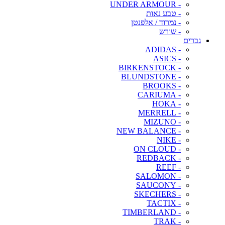
- UNDER ARMOUR
- טבע נאות
- נמרוד / אלפנטן
- שורש
גברים
- ADIDAS
- ASICS
- BIRKENSTOCK
- BLUNDSTONE
- BROOKS
- CARIUMA
- HOKA
- MERRELL
- MIZUNO
- NEW BALANCE
- NIKE
- ON CLOUD
- REDBACK
- REEF
- SALOMON
- SAUCONY
- SKECHERS
- TACTIX
- TIMBERLAND
- TRAK