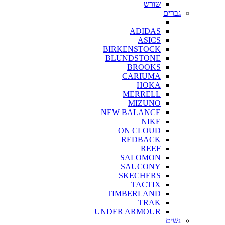
שורש
גברים
ADIDAS
ASICS
BIRKENSTOCK
BLUNDSTONE
BROOKS
CARIUMA
HOKA
MERRELL
MIZUNO
NEW BALANCE
NIKE
ON CLOUD
REDBACK
REEF
SALOMON
SAUCONY
SKECHERS
TACTIX
TIMBERLAND
TRAK
UNDER ARMOUR
נשים