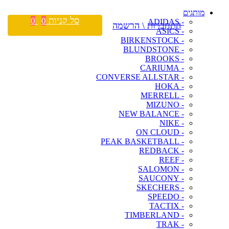
מותגים
סל קניות
0
0
- ADIDAS
התחברות \ הרשמה
- ASICS
- BIRKENSTOCK
- BLUNDSTONE
- BROOKS
- CARIUMA
- CONVERSE ALLSTAR
- HOKA
- MERRELL
- MIZUNO
- NEW BALANCE
- NIKE
- ON CLOUD
- PEAK BASKETBALL
- REDBACK
- REEF
- SALOMON
- SAUCONY
- SKECHERS
- SPEEDO
- TACTIX
- TIMBERLAND
- TRAK