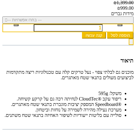
₪1,399.00
₪999.00
מידות גברים
--- בחרו אפשרויות ---
הוספה לסל
קנה עכשיו
תיאור
מוכנים גם לבלתי צפוי - נעל טרקים קלה עם טכנולוגיות ריצה מתקדמות
לביצועים מעולים בתנאי שטח מאתגרים.
משקל: 595g
ריפוד עקב ®CloudTec לנחיתה רכה גם על קרקע קשיחה.
®Speedboard המספק יציבות מוגברת בתנאי שטח מאתגרים.
מערכת נעילה מהירה לשמירה על נוחות וביטחון.
סולייה עם בליטות ייעודיות לשיפור האחיזה בתנאי שטח משתנים.