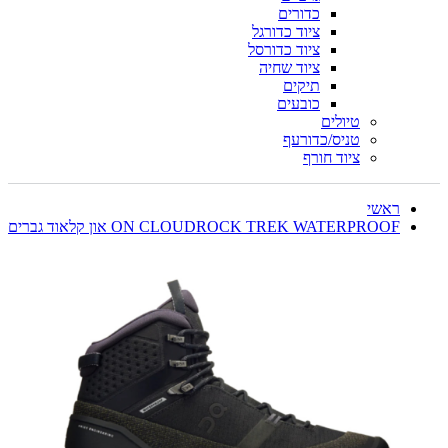
כדורים
ציוד כדורגל
ציוד כדורסל
ציוד שחיה
תיקים
כובעים
טיולים
טניס/כדורעף
ציוד חורף
ראשי
ON CLOUDROCK TREK WATERPROOF און קלאוד גברים