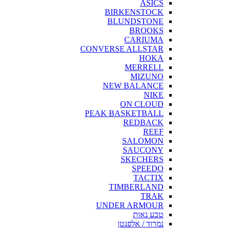
ASICS
BIRKENSTOCK
BLUNDSTONE
BROOKS
CARIUMA
CONVERSE ALLSTAR
HOKA
MERRELL
MIZUNO
NEW BALANCE
NIKE
ON CLOUD
PEAK BASKETBALL
REDBACK
REEF
SALOMON
SAUCONY
SKECHERS
SPEEDO
TACTIX
TIMBERLAND
TRAK
UNDER ARMOUR
טבע נאות
נמרוד / אלפנטן