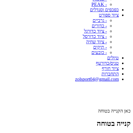
- PEAK
כפכפים וסנדלים
ציוד ספורט
- גרביים
- כדורים
- ציוד כדורגל
- ציוד כדורסל
- ציוד שחיה
- תיקים
- כובעים
טיולים
טניס/כדורעף
ציוד חורף
התחברות
zolsport04@gmail.com
כאן הקנייה בטוחה
קנייה בטוחה