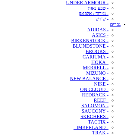
- UNDER ARMOUR
- טבע נאות
- נמרוד / אלפנטן
- שורש
גברים
- ADIDAS
- ASICS
- BIRKENSTOCK
- BLUNDSTONE
- BROOKS
- CARIUMA
- HOKA
- MERRELL
- MIZUNO
- NEW BALANCE
- NIKE
- ON CLOUD
- REDBACK
- REEF
- SALOMON
- SAUCONY
- SKECHERS
- TACTIX
- TIMBERLAND
- TRAK