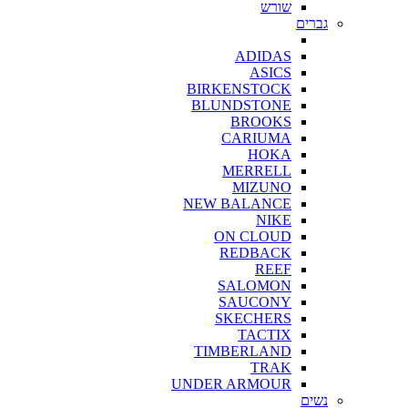
שורש
גברים
ADIDAS
ASICS
BIRKENSTOCK
BLUNDSTONE
BROOKS
CARIUMA
HOKA
MERRELL
MIZUNO
NEW BALANCE
NIKE
ON CLOUD
REDBACK
REEF
SALOMON
SAUCONY
SKECHERS
TACTIX
TIMBERLAND
TRAK
UNDER ARMOUR
נשים