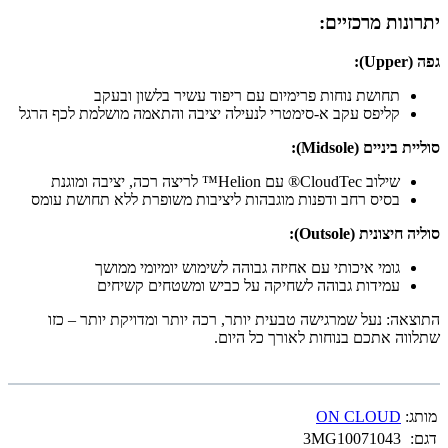
יתרונות מרכזיים:
גפה (Upper):
תחושת נוחות פרימיום עם ריפוד עשיר בלשון ובעקב
קליפס עקב א-סימטרי לנעילה יציבה והתאמה מושלמת לכף הרגל
סוליית ביניים (Midsole):
שילוב CloudTec® עם Helion™ לריצה רכה, יציבה ומוגנת
בסיס רחב ודפנות מוגבהות ליציבות משופרת ללא תחושת עומס
סוליה חיצונית (Outsole):
גומי איכותי עם אחיזה גבוהה לשימוש יומיומי ממושך
עמידות גבוהה לשחיקה על כביש ומשטחים קשיחים
התוצאה: נעל שמרגישה טבעית יותר, רכה יותר ומדויקת יותר – כזו
שתלווה אתכם בנוחות לאורך כל היום.
מותג:
ON CLOUD
דגם:
3MG10071043