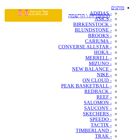
מותגים
סל קניות
0
0
- ADIDAS
התחברות \ הרשמה
- ASICS
- BIRKENSTOCK
- BLUNDSTONE
- BROOKS
- CARIUMA
- CONVERSE ALLSTAR
- HOKA
- MERRELL
- MIZUNO
- NEW BALANCE
- NIKE
- ON CLOUD
- PEAK BASKETBALL
- REDBACK
- REEF
- SALOMON
- SAUCONY
- SKECHERS
- SPEEDO
- TACTIX
- TIMBERLAND
- TRAK