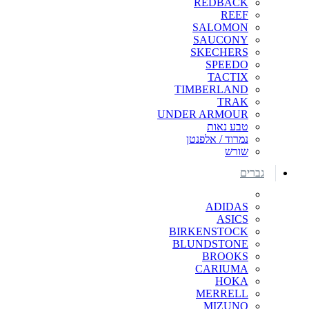
REDBACK
REEF
SALOMON
SAUCONY
SKECHERS
SPEEDO
TACTIX
TIMBERLAND
TRAK
UNDER ARMOUR
טבע נאות
נמרוד / אלפנטן
שורש
גברים
ADIDAS
ASICS
BIRKENSTOCK
BLUNDSTONE
BROOKS
CARIUMA
HOKA
MERRELL
MIZUNO