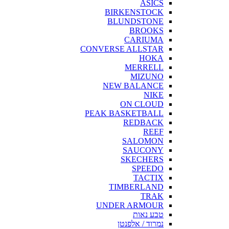
ASICS
BIRKENSTOCK
BLUNDSTONE
BROOKS
CARIUMA
CONVERSE ALLSTAR
HOKA
MERRELL
MIZUNO
NEW BALANCE
NIKE
ON CLOUD
PEAK BASKETBALL
REDBACK
REEF
SALOMON
SAUCONY
SKECHERS
SPEEDO
TACTIX
TIMBERLAND
TRAK
UNDER ARMOUR
טבע נאות
נמרוד / אלפנטן