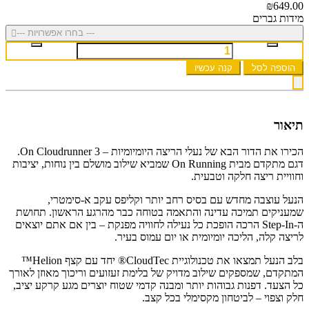
₪649.00
מידות גברים
--- בחרו אפשרויות ---
הוספה לסל
קנה עכשיו
תיאור
הכירו את הדור הבא של נעלי הריצה היומיומיות – On Cloudrunner 3.
דגם מתקדם מבית
On Running
שמביא שילוב מושלם בין נוחות, יציבות
וחוויית ריצה חלקה וטבעית.
הנעל עוצבה מחדש עם בסיס רחב יותר וקליפס עקב א-סימטרי,
שמעניקים תמיכה עדינה והתאמה בטוחה כבר מהרגע הראשון. תחושת
ה-Step-In הרכה הופכת כל נעילה לחוויה מפנקת – בין אם אתם יוצאים
לריצה קלה, הליכה יומיומית או יום עמוס בעיר.
בלב הנעל תמצאו את טכנולוגיית
CloudTec®
יחד עם קצף
Helion™
המתקדם, שמספקים שילוב מדויק של בלימת זעזועים וריכוך מאוזן לאורך
כל הצעד. דפנות גבוהות יותר ומבנה קדמי שטוח יוצרים מגע קרקע יציב,
חלק וצפוי – לביטחון מקסימלי בכל קצב.