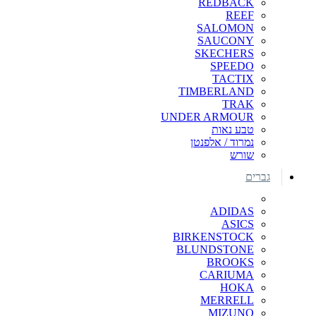
REDBACK
REEF
SALOMON
SAUCONY
SKECHERS
SPEEDO
TACTIX
TIMBERLAND
TRAK
UNDER ARMOUR
טבע נאות
נמרוד / אלפנטן
שורש
גברים
ADIDAS
ASICS
BIRKENSTOCK
BLUNDSTONE
BROOKS
CARIUMA
HOKA
MERRELL
MIZUNO