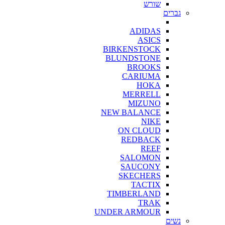
שורש
גברים
ADIDAS
ASICS
BIRKENSTOCK
BLUNDSTONE
BROOKS
CARIUMA
HOKA
MERRELL
MIZUNO
NEW BALANCE
NIKE
ON CLOUD
REDBACK
REEF
SALOMON
SAUCONY
SKECHERS
TACTIX
TIMBERLAND
TRAK
UNDER ARMOUR
נשים