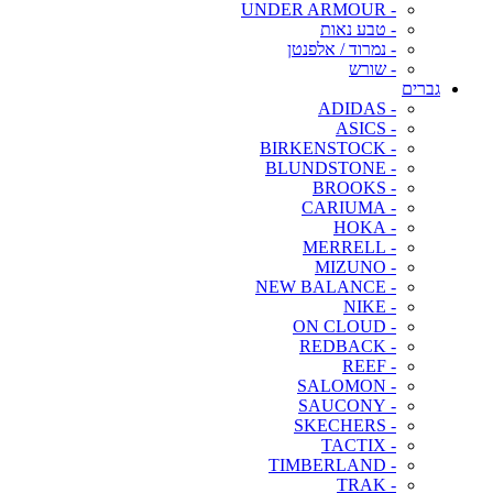
- UNDER ARMOUR
- טבע נאות
- נמרוד / אלפנטן
- שורש
גברים
- ADIDAS
- ASICS
- BIRKENSTOCK
- BLUNDSTONE
- BROOKS
- CARIUMA
- HOKA
- MERRELL
- MIZUNO
- NEW BALANCE
- NIKE
- ON CLOUD
- REDBACK
- REEF
- SALOMON
- SAUCONY
- SKECHERS
- TACTIX
- TIMBERLAND
- TRAK