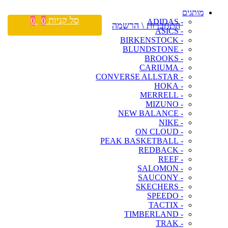
מותגים
סל קניות
0
0
- ADIDAS
התחברות \ הרשמה
- ASICS
- BIRKENSTOCK
- BLUNDSTONE
- BROOKS
- CARIUMA
- CONVERSE ALLSTAR
- HOKA
- MERRELL
- MIZUNO
- NEW BALANCE
- NIKE
- ON CLOUD
- PEAK BASKETBALL
- REDBACK
- REEF
- SALOMON
- SAUCONY
- SKECHERS
- SPEEDO
- TACTIX
- TIMBERLAND
- TRAK