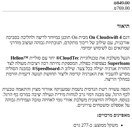
₪849.00
₪769.00
תיאור
דגם
On Cloudswift 4
מבית
On
תוכנן במיוחד לריצה ולהליכה בסביבה
אורבנית, עם שילוב של ריכוך מתקדם, תגובתיות גבוהה ועיצוב מודרני
שמתאים גם לשימוש יומיומי.
הנעל משלבת את טכנולוגיית
CloudTec®
יחד עם סוליית
Helion™
Superfoam
בצפיפות כפולה, המספקת נחיתה רכה ויציבות מעולה לצד
החזרת אנרגיה יעילה בכל צעד. שילוב ה-
Speedboard®
במבנה הסוליה
מסייע להעביר את האנרגיה קדימה וליצור תחושת תנועה דינמית וזורמת
במהלך הריצה.
הגפה עשויה רשת הנדסית נושמת שמעניקה אוורור מצוין והתאמה טבעית
לכף הרגל, עם מבנה דמוי גרב לנוחות מידית ונעילה יציבה במרכז כף הרגל.
בנוסף, הסוליה החיצונית משלבת אזורי גומי לאחיזה טובה ועמידות גבוהה
על אספלט ומשטחים עירוניים.
מאפיינים מרכזיים:
משקל ממוצע: כ-277 גרם