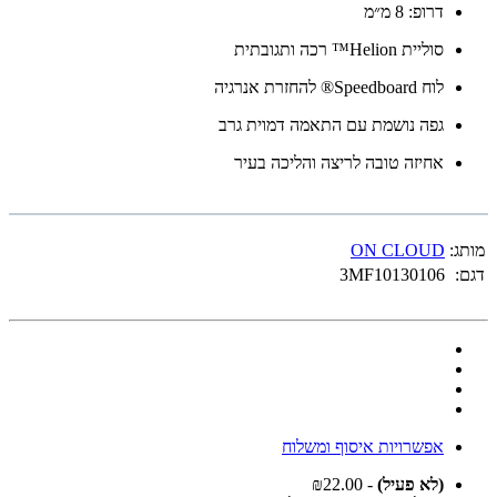
דרופ: 8 מ״מ
סוליית Helion™ רכה ותגובתית
לוח Speedboard® להחזרת אנרגיה
גפה נושמת עם התאמה דמוית גרב
אחיזה טובה לריצה והליכה בעיר
מותג:
ON CLOUD
דגם:
3MF10130106
אפשרויות איסוף ומשלוח
(לא פעיל)
- ₪22.00