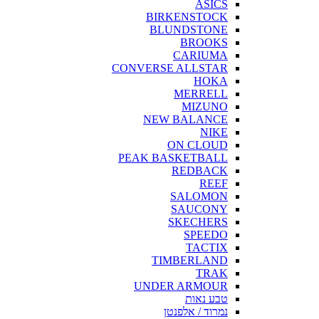
ASICS
BIRKENSTOCK
BLUNDSTONE
BROOKS
CARIUMA
CONVERSE ALLSTAR
HOKA
MERRELL
MIZUNO
NEW BALANCE
NIKE
ON CLOUD
PEAK BASKETBALL
REDBACK
REEF
SALOMON
SAUCONY
SKECHERS
SPEEDO
TACTIX
TIMBERLAND
TRAK
UNDER ARMOUR
טבע נאות
נמרוד / אלפנטן