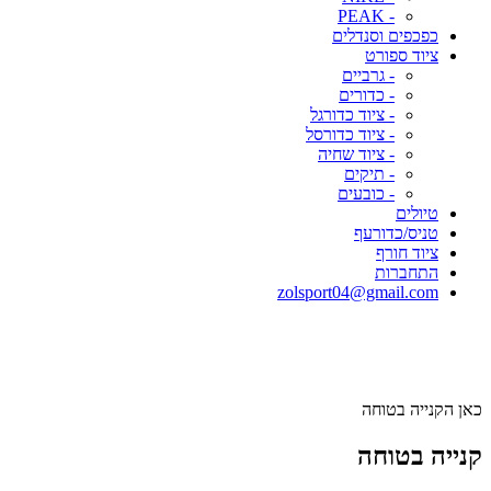
- PEAK
כפכפים וסנדלים
ציוד ספורט
- גרביים
- כדורים
- ציוד כדורגל
- ציוד כדורסל
- ציוד שחיה
- תיקים
- כובעים
טיולים
טניס/כדורעף
ציוד חורף
התחברות
zolsport04@gmail.com
כאן הקנייה בטוחה
קנייה בטוחה