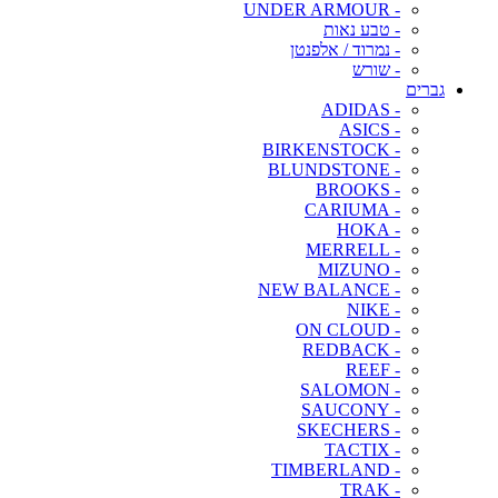
- UNDER ARMOUR
- טבע נאות
- נמרוד / אלפנטן
- שורש
גברים
- ADIDAS
- ASICS
- BIRKENSTOCK
- BLUNDSTONE
- BROOKS
- CARIUMA
- HOKA
- MERRELL
- MIZUNO
- NEW BALANCE
- NIKE
- ON CLOUD
- REDBACK
- REEF
- SALOMON
- SAUCONY
- SKECHERS
- TACTIX
- TIMBERLAND
- TRAK