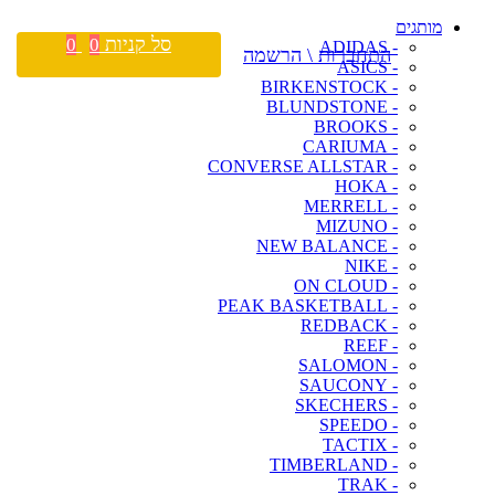
מותגים
סל קניות
0
0
- ADIDAS
התחברות \ הרשמה
- ASICS
- BIRKENSTOCK
- BLUNDSTONE
- BROOKS
- CARIUMA
- CONVERSE ALLSTAR
- HOKA
- MERRELL
- MIZUNO
- NEW BALANCE
- NIKE
- ON CLOUD
- PEAK BASKETBALL
- REDBACK
- REEF
- SALOMON
- SAUCONY
- SKECHERS
- SPEEDO
- TACTIX
- TIMBERLAND
- TRAK