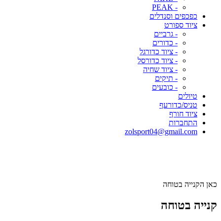
- PEAK
כפכפים וסנדלים
ציוד ספורט
- גרביים
- כדורים
- ציוד כדורגל
- ציוד כדורסל
- ציוד שחיה
- תיקים
- כובעים
טיולים
טניס/כדורעף
ציוד חורף
התחברות
zolsport04@gmail.com
כאן הקנייה בטוחה
קנייה בטוחה