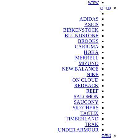
שורש
גברים
ADIDAS
ASICS
BIRKENSTOCK
BLUNDSTONE
BROOKS
CARIUMA
HOKA
MERRELL
MIZUNO
NEW BALANCE
NIKE
ON CLOUD
REDBACK
REEF
SALOMON
SAUCONY
SKECHERS
TACTIX
TIMBERLAND
TRAK
UNDER ARMOUR
נשים