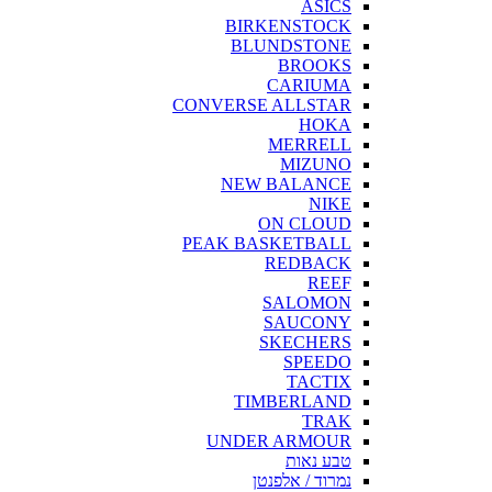
ASICS
BIRKENSTOCK
BLUNDSTONE
BROOKS
CARIUMA
CONVERSE ALLSTAR
HOKA
MERRELL
MIZUNO
NEW BALANCE
NIKE
ON CLOUD
PEAK BASKETBALL
REDBACK
REEF
SALOMON
SAUCONY
SKECHERS
SPEEDO
TACTIX
TIMBERLAND
TRAK
UNDER ARMOUR
טבע נאות
נמרוד / אלפנטן