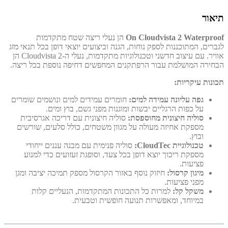
תיאור
On Cloudvista 2 Waterproof
הן נעלי ריצה שטח מתקדמות
לגברים,
המתוכננות לספק נוחות,
הגנה וביצועים יוצאי דופן בכל תנאי מזג
אוויר.
עם עיצוב חדשני וטכנולוגיות מתקדמות,
נעלי ה-Cloudvista 2 הן
הבחירה המושלמת עבור הרפתקנים המחפשים דחיפה נוספת בכל ריצה.
תכונות עיקריות:
גפה עליונה עמידה למים:
חומרים עמידים למים ונושמים שומרים
על כפות הרגליים יבשות ומוגנות מפני גשם,
בוץ ומים.
סוליה חיצונית מחוספסת:
סוליה חיצונית עם דריכה אגרסיבית
מספקת אחיזה מעולה על מגוון משטחים,
כולל סלעים,
שורשים
ובוץ.
טכנולוגיית CloudTec:
סוליה פנימית עם מבנה עננים ייחודי
מספקת ריכוך יוצא דופן בכל צעד,
וסופגת זעזועים כדי למנוע
פציעות.
מיגון קרסול:
חיזוק נוסף באזור הקרסול מספק תמיכה יציבה ומגן
מפני פציעות.
משקל קל:
למרות כל התכונות המתקדמות,
הנעליים קלות
במיוחד,
ומאפשרות תנועה חופשית וטבעית.