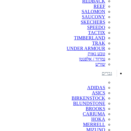
REDBACK
REEF
SALOMON
SAUCONY
SKECHERS
SPEEDO
TACTIX
TIMBERLAND
TRAK
UNDER ARMOUR
טבע נאות
נמרוד / אלפנטן
שורש
גברים
ADIDAS
ASICS
BIRKENSTOCK
BLUNDSTONE
BROOKS
CARIUMA
HOKA
MERRELL
MIZUNO