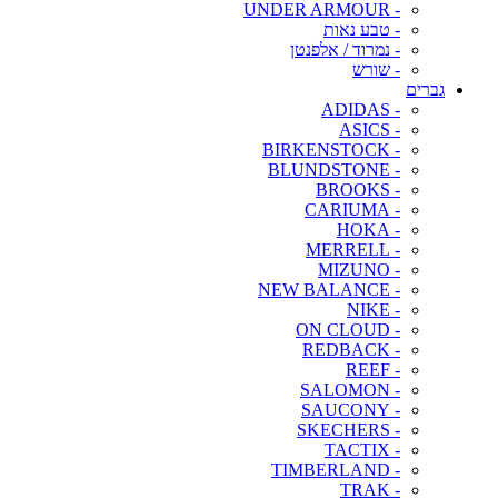
- UNDER ARMOUR
- טבע נאות
- נמרוד / אלפנטן
- שורש
גברים
- ADIDAS
- ASICS
- BIRKENSTOCK
- BLUNDSTONE
- BROOKS
- CARIUMA
- HOKA
- MERRELL
- MIZUNO
- NEW BALANCE
- NIKE
- ON CLOUD
- REDBACK
- REEF
- SALOMON
- SAUCONY
- SKECHERS
- TACTIX
- TIMBERLAND
- TRAK