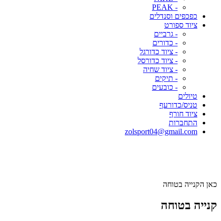
- PEAK
כפכפים וסנדלים
ציוד ספורט
- גרביים
- כדורים
- ציוד כדורגל
- ציוד כדורסל
- ציוד שחיה
- תיקים
- כובעים
טיולים
טניס/כדורעף
ציוד חורף
התחברות
zolsport04@gmail.com
כאן הקנייה בטוחה
קנייה בטוחה