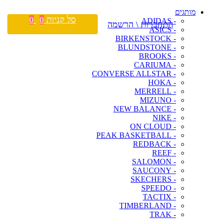
מותגים
סל קניות
0
0
- ADIDAS
התחברות \ הרשמה
- ASICS
- BIRKENSTOCK
- BLUNDSTONE
- BROOKS
- CARIUMA
- CONVERSE ALLSTAR
- HOKA
- MERRELL
- MIZUNO
- NEW BALANCE
- NIKE
- ON CLOUD
- PEAK BASKETBALL
- REDBACK
- REEF
- SALOMON
- SAUCONY
- SKECHERS
- SPEEDO
- TACTIX
- TIMBERLAND
- TRAK