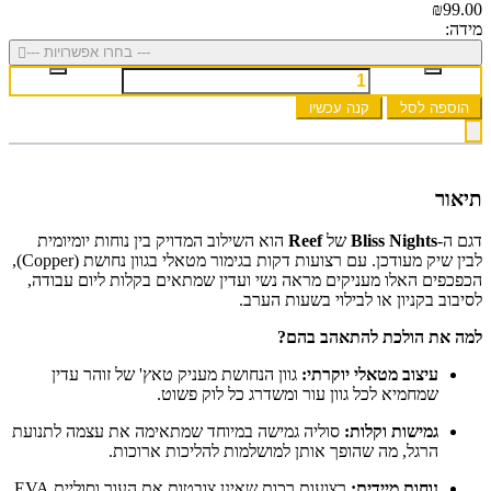
₪99.00
מידה:
--- בחרו אפשרויות ---
הוספה לסל
קנה עכשיו
תיאור
דגם ה-
Bliss Nights
של
Reef
הוא השילוב המדויק בין נוחות יומיומית
לבין שיק מעודכן. עם רצועות דקות בגימור מטאלי בגוון נחושת (Copper),
הכפכפים האלו מעניקים מראה נשי ועדין שמתאים בקלות ליום עבודה,
לסיבוב בקניון או לבילוי בשעות הערב.
למה את הולכת להתאהב בהם?
עיצוב מטאלי יוקרתי:
גוון הנחושת מעניק טאץ' של זוהר עדין
שמחמיא לכל גוון עור ומשדרג כל לוק פשוט.
גמישות וקלות:
סוליה גמישה במיוחד שמתאימה את עצמה לתנועת
הרגל, מה שהופך אותן למושלמות להליכות ארוכות.
נוחות מיידית:
רצועות רכות שאינן צובטות את העור וסוליית EVA