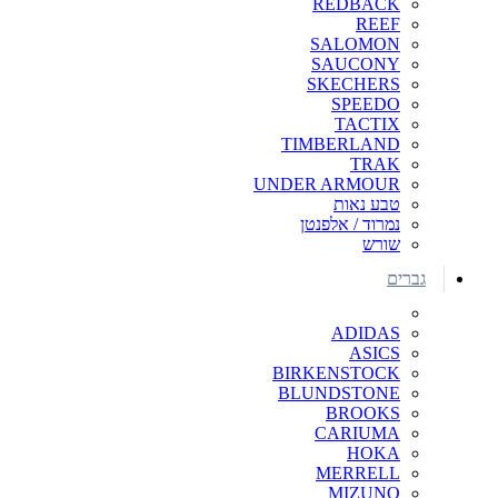
REDBACK
REEF
SALOMON
SAUCONY
SKECHERS
SPEEDO
TACTIX
TIMBERLAND
TRAK
UNDER ARMOUR
טבע נאות
נמרוד / אלפנטן
שורש
גברים
ADIDAS
ASICS
BIRKENSTOCK
BLUNDSTONE
BROOKS
CARIUMA
HOKA
MERRELL
MIZUNO