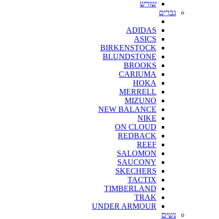
שורש
גברים
ADIDAS
ASICS
BIRKENSTOCK
BLUNDSTONE
BROOKS
CARIUMA
HOKA
MERRELL
MIZUNO
NEW BALANCE
NIKE
ON CLOUD
REDBACK
REEF
SALOMON
SAUCONY
SKECHERS
TACTIX
TIMBERLAND
TRAK
UNDER ARMOUR
נשים