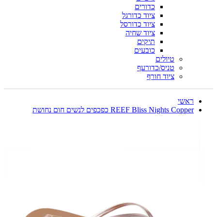
כדורים
ציוד כדורגל
ציוד כדורסל
ציוד שחיה
תיקים
כובעים
טיולים
טניס/כדורעף
ציוד חורף
ראשי
REEF Bliss Nights Copper כפכפים לנשים חום נחושת