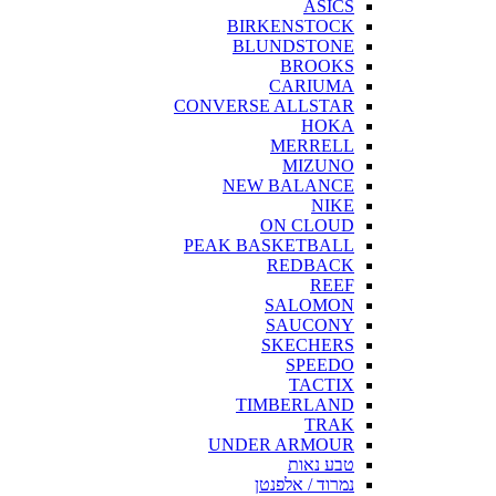
ASICS
BIRKENSTOCK
BLUNDSTONE
BROOKS
CARIUMA
CONVERSE ALLSTAR
HOKA
MERRELL
MIZUNO
NEW BALANCE
NIKE
ON CLOUD
PEAK BASKETBALL
REDBACK
REEF
SALOMON
SAUCONY
SKECHERS
SPEEDO
TACTIX
TIMBERLAND
TRAK
UNDER ARMOUR
טבע נאות
נמרוד / אלפנטן