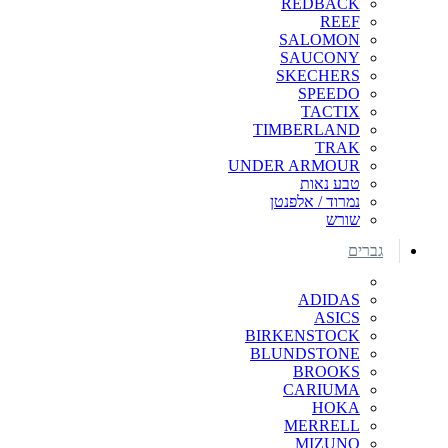
REDBACK
REEF
SALOMON
SAUCONY
SKECHERS
SPEEDO
TACTIX
TIMBERLAND
TRAK
UNDER ARMOUR
טבע נאות
נמרוד / אלפנטן
שורש
גברים
ADIDAS
ASICS
BIRKENSTOCK
BLUNDSTONE
BROOKS
CARIUMA
HOKA
MERRELL
MIZUNO