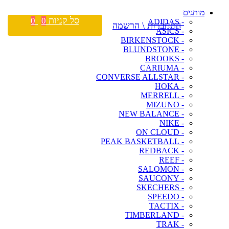
מותגים
סל קניות
0
0
- ADIDAS
התחברות \ הרשמה
- ASICS
- BIRKENSTOCK
- BLUNDSTONE
- BROOKS
- CARIUMA
- CONVERSE ALLSTAR
- HOKA
- MERRELL
- MIZUNO
- NEW BALANCE
- NIKE
- ON CLOUD
- PEAK BASKETBALL
- REDBACK
- REEF
- SALOMON
- SAUCONY
- SKECHERS
- SPEEDO
- TACTIX
- TIMBERLAND
- TRAK