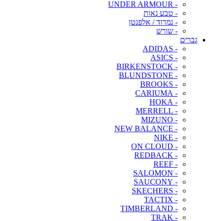
- UNDER ARMOUR
- טבע נאות
- נמרוד / אלפנטן
- שורש
גברים
- ADIDAS
- ASICS
- BIRKENSTOCK
- BLUNDSTONE
- BROOKS
- CARIUMA
- HOKA
- MERRELL
- MIZUNO
- NEW BALANCE
- NIKE
- ON CLOUD
- REDBACK
- REEF
- SALOMON
- SAUCONY
- SKECHERS
- TACTIX
- TIMBERLAND
- TRAK