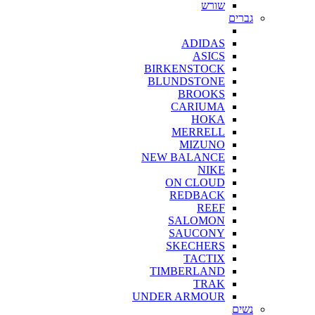
שורש
גברים
ADIDAS
ASICS
BIRKENSTOCK
BLUNDSTONE
BROOKS
CARIUMA
HOKA
MERRELL
MIZUNO
NEW BALANCE
NIKE
ON CLOUD
REDBACK
REEF
SALOMON
SAUCONY
SKECHERS
TACTIX
TIMBERLAND
TRAK
UNDER ARMOUR
נשים