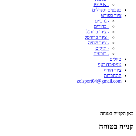
- PEAK
כפכפים וסנדלים
ציוד ספורט
- גרביים
- כדורים
- ציוד כדורגל
- ציוד כדורסל
- ציוד שחיה
- תיקים
- כובעים
טיולים
טניס/כדורעף
ציוד חורף
התחברות
zolsport04@gmail.com
כאן הקנייה בטוחה
קנייה בטוחה