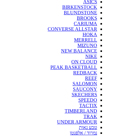
ASICS
BIRKENSTOCK
BLUNDSTONE
BROOKS
CARIUMA
CONVERSE ALLSTAR
HOKA
MERRELL
MIZUNO
NEW BALANCE
NIKE
ON CLOUD
PEAK BASKETBALL
REDBACK
REEF
SALOMON
SAUCONY
SKECHERS
SPEEDO
TACTIX
TIMBERLAND
TRAK
UNDER ARMOUR
טבע נאות
נמרוד / אלפנטן