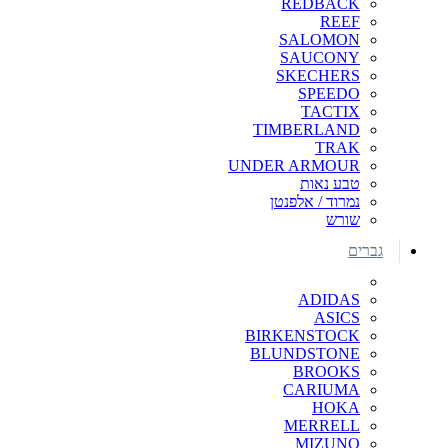
REDBACK
REEF
SALOMON
SAUCONY
SKECHERS
SPEEDO
TACTIX
TIMBERLAND
TRAK
UNDER ARMOUR
טבע נאות
נמרוד / אלפנטן
שורש
גברים
ADIDAS
ASICS
BIRKENSTOCK
BLUNDSTONE
BROOKS
CARIUMA
HOKA
MERRELL
MIZUNO