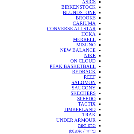
ASICS
BIRKENSTOCK
BLUNDSTONE
BROOKS
CARIUMA
CONVERSE ALLSTAR
HOKA
MERRELL
MIZUNO
NEW BALANCE
NIKE
ON CLOUD
PEAK BASKETBALL
REDBACK
REEF
SALOMON
SAUCONY
SKECHERS
SPEEDO
TACTIX
TIMBERLAND
TRAK
UNDER ARMOUR
טבע נאות
נמרוד / אלפנטן