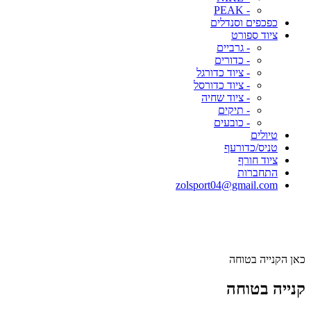
- PEAK
כפכפים וסנדלים
ציוד ספורט
- גרביים
- כדורים
- ציוד כדורגל
- ציוד כדורסל
- ציוד שחיה
- תיקים
- כובעים
טיולים
טניס/כדורעף
ציוד חורף
התחברות
zolsport04@gmail.com
כאן הקנייה בטוחה
קנייה בטוחה