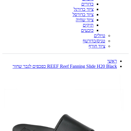
כדורים
ציוד כדורגל
ציוד כדורסל
ציוד שחיה
תיקים
כובעים
טיולים
טניס/כדורעף
ציוד חורף
ראשי
REEF Reef Fanning Slide H20 Black כפכפים לגבר שחור