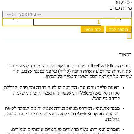
₪129.00
מידות גברים
--- בחרו אפשרויות ---
הוספה לסל
קנה עכשיו
תיאור
כפכף ה-Slide של Reef בעיצוב נקי ופונקציונלי. הוא מיועד למי שמעדיף
את הנוחות של רצועה אחת רחבה (סלייד) על פני כפכפי אצבע, תוך
שמירה על המראה הספורטיבי והעמיד של המותג.
רצועת סלייד מתכווננת:
הרצועה העליונה רחבה ומרופדת, הכוללת
סגירת סקוטש (Velcro) המאפשרת התאמה אישית מושלמת
לרוחב כף הרגל.
מבנה ארגונומי:
המדרס מעוצב בצורה אנטומית עם הגבהה לקשת
כף הרגל (Arch Support) כדי לספק תמיכה מרבית ומניעת עייפות
בהליכה.
חומרים ועמידות:
עשוי מחומרים סינתטיים איכותיים ועמידים.