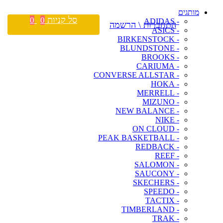
מותגים
סל קניות
0
0
- ADIDAS
התחברות \ הרשמה
- ASICS
- BIRKENSTOCK
- BLUNDSTONE
- BROOKS
- CARIUMA
- CONVERSE ALLSTAR
- HOKA
- MERRELL
- MIZUNO
- NEW BALANCE
- NIKE
- ON CLOUD
- PEAK BASKETBALL
- REDBACK
- REEF
- SALOMON
- SAUCONY
- SKECHERS
- SPEEDO
- TACTIX
- TIMBERLAND
- TRAK