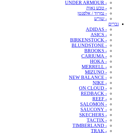
- UNDER ARMOUR
- טבע נאות
- נמרוד / אלפנטן
- שורש
גברים
- ADIDAS
- ASICS
- BIRKENSTOCK
- BLUNDSTONE
- BROOKS
- CARIUMA
- HOKA
- MERRELL
- MIZUNO
- NEW BALANCE
- NIKE
- ON CLOUD
- REDBACK
- REEF
- SALOMON
- SAUCONY
- SKECHERS
- TACTIX
- TIMBERLAND
- TRAK