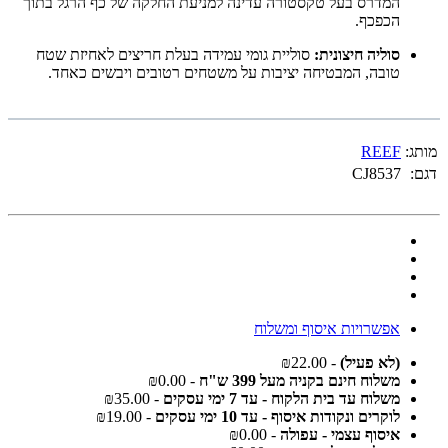
המדרס בעל טקסטורה עדינה למניעת החלקה של כף הרגל בתוך
הכפכף.
סוליה חיצונית:
סוליית גומי עמידה בעלת חריצים לאחיזת שטח
טובה, המבטיחה יציבות על משטחים רטובים ויבשים כאחד.
מותג:
REEF
דגם:
CJ8537
אפשרויות איסוף ומשלוח
(לא פעיל)
- ₪22.00
משלוח חינם בקניה מעל 399 ש"ח
- ₪0.00
משלוח עד בית הלקוח - עד 7 ימי עסקים
- ₪35.00
לוקרים ונקודות איסוף - עד 10 ימי עסקים
- ₪19.00
איסוף עצמי - עפולה
- ₪0.00