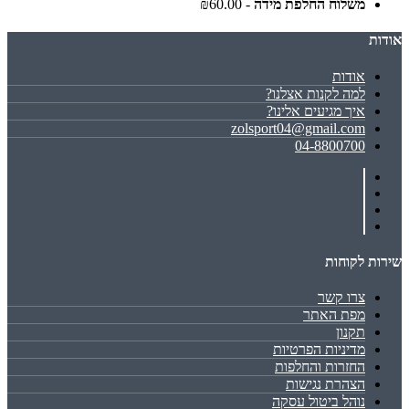
משלוח החלפת מידה
- ₪60.00
אודות
אודות
למה לקנות אצלנו?
איך מגיעים אלינו?
zolsport04@gmail.com
04-8800700
שירות לקוחות
צרו קשר
מפת האתר
תקנון
מדיניות הפרטיות
החזרות והחלפות
הצהרת נגישות
נוהל ביטול עסקה