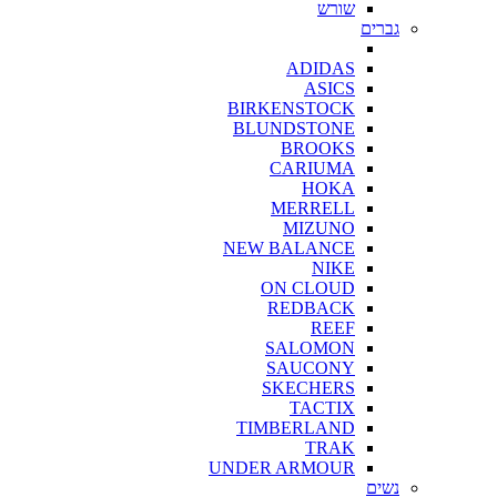
שורש
גברים
ADIDAS
ASICS
BIRKENSTOCK
BLUNDSTONE
BROOKS
CARIUMA
HOKA
MERRELL
MIZUNO
NEW BALANCE
NIKE
ON CLOUD
REDBACK
REEF
SALOMON
SAUCONY
SKECHERS
TACTIX
TIMBERLAND
TRAK
UNDER ARMOUR
נשים