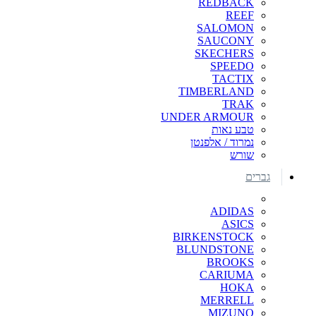
REDBACK
REEF
SALOMON
SAUCONY
SKECHERS
SPEEDO
TACTIX
TIMBERLAND
TRAK
UNDER ARMOUR
טבע נאות
נמרוד / אלפנטן
שורש
גברים
ADIDAS
ASICS
BIRKENSTOCK
BLUNDSTONE
BROOKS
CARIUMA
HOKA
MERRELL
MIZUNO