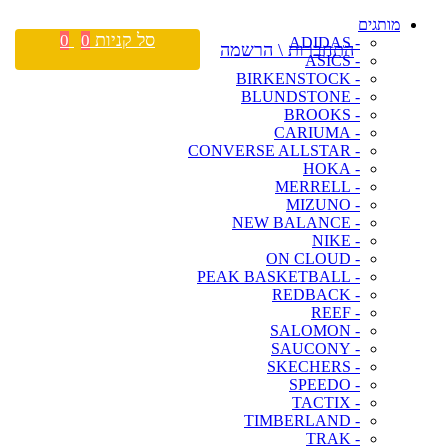
מותגים
סל קניות
0
0
- ADIDAS
התחברות \ הרשמה
- ASICS
- BIRKENSTOCK
- BLUNDSTONE
- BROOKS
- CARIUMA
- CONVERSE ALLSTAR
- HOKA
- MERRELL
- MIZUNO
- NEW BALANCE
- NIKE
- ON CLOUD
- PEAK BASKETBALL
- REDBACK
- REEF
- SALOMON
- SAUCONY
- SKECHERS
- SPEEDO
- TACTIX
- TIMBERLAND
- TRAK