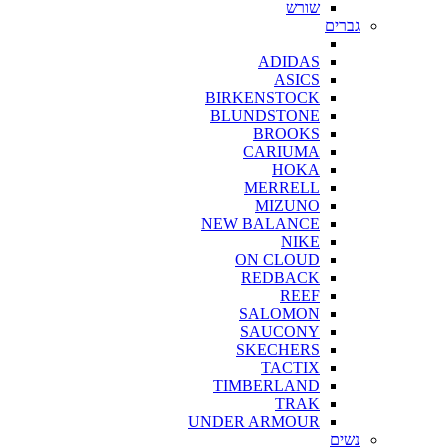
שורש
גברים
ADIDAS
ASICS
BIRKENSTOCK
BLUNDSTONE
BROOKS
CARIUMA
HOKA
MERRELL
MIZUNO
NEW BALANCE
NIKE
ON CLOUD
REDBACK
REEF
SALOMON
SAUCONY
SKECHERS
TACTIX
TIMBERLAND
TRAK
UNDER ARMOUR
נשים