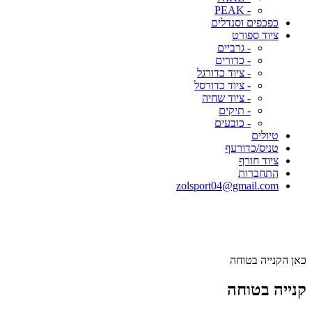
- PEAK
כפכפים וסנדלים
ציוד ספורט
- גרביים
- כדורים
- ציוד כדורגל
- ציוד כדורסל
- ציוד שחיה
- תיקים
- כובעים
טיולים
טניס/כדורעף
ציוד חורף
התחברות
zolsport04@gmail.com
כאן הקנייה בטוחה
קנייה בטוחה