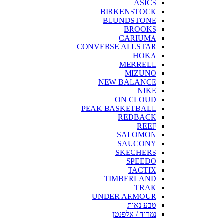
ASICS
BIRKENSTOCK
BLUNDSTONE
BROOKS
CARIUMA
CONVERSE ALLSTAR
HOKA
MERRELL
MIZUNO
NEW BALANCE
NIKE
ON CLOUD
PEAK BASKETBALL
REDBACK
REEF
SALOMON
SAUCONY
SKECHERS
SPEEDO
TACTIX
TIMBERLAND
TRAK
UNDER ARMOUR
טבע נאות
נמרוד / אלפנטן