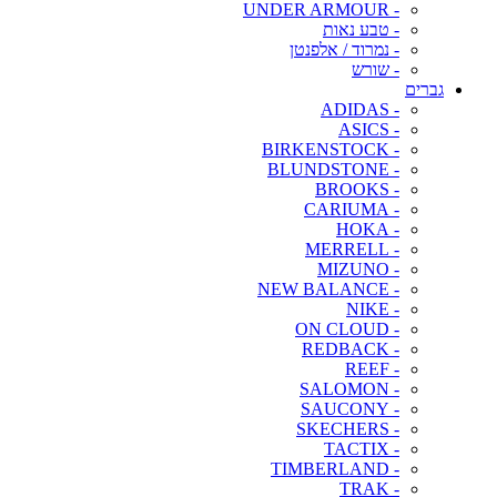
- UNDER ARMOUR
- טבע נאות
- נמרוד / אלפנטן
- שורש
גברים
- ADIDAS
- ASICS
- BIRKENSTOCK
- BLUNDSTONE
- BROOKS
- CARIUMA
- HOKA
- MERRELL
- MIZUNO
- NEW BALANCE
- NIKE
- ON CLOUD
- REDBACK
- REEF
- SALOMON
- SAUCONY
- SKECHERS
- TACTIX
- TIMBERLAND
- TRAK