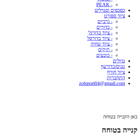
- PEAK
כפכפים וסנדלים
ציוד ספורט
- גרביים
- כדורים
- ציוד כדורגל
- ציוד כדורסל
- ציוד שחיה
- תיקים
- כובעים
טיולים
טניס/כדורעף
ציוד חורף
התחברות
zolsport04@gmail.com
כאן הקנייה בטוחה
קנייה בטוחה