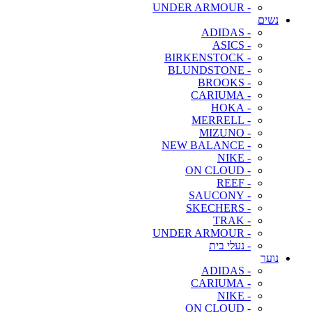
- UNDER ARMOUR
נשים
- ADIDAS
- ASICS
- BIRKENSTOCK
- BLUNDSTONE
- BROOKS
- CARIUMA
- HOKA
- MERRELL
- MIZUNO
- NEW BALANCE
- NIKE
- ON CLOUD
- REEF
- SAUCONY
- SKECHERS
- TRAK
- UNDER ARMOUR
- נעלי בית
נוער
- ADIDAS
- CARIUMA
- NIKE
- ON CLOUD