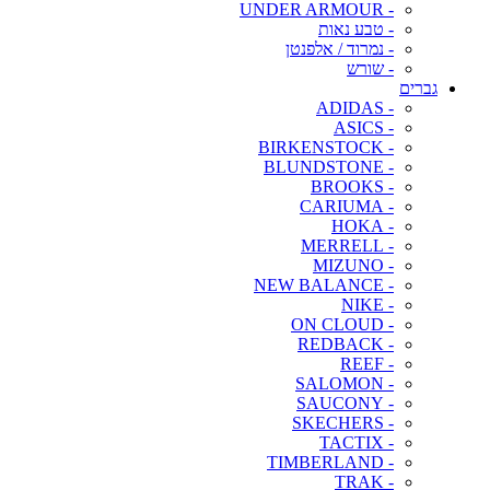
- UNDER ARMOUR
- טבע נאות
- נמרוד / אלפנטן
- שורש
גברים
- ADIDAS
- ASICS
- BIRKENSTOCK
- BLUNDSTONE
- BROOKS
- CARIUMA
- HOKA
- MERRELL
- MIZUNO
- NEW BALANCE
- NIKE
- ON CLOUD
- REDBACK
- REEF
- SALOMON
- SAUCONY
- SKECHERS
- TACTIX
- TIMBERLAND
- TRAK