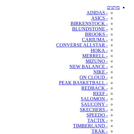
מותגים
- ADIDAS
- ASICS
- BIRKENSTOCK
- BLUNDSTONE
- BROOKS
- CARIUMA
- CONVERSE ALLSTAR
- HOKA
- MERRELL
- MIZUNO
- NEW BALANCE
- NIKE
- ON CLOUD
- PEAK BASKETBALL
- REDBACK
- REEF
- SALOMON
- SAUCONY
- SKECHERS
- SPEEDO
- TACTIX
- TIMBERLAND
- TRAK