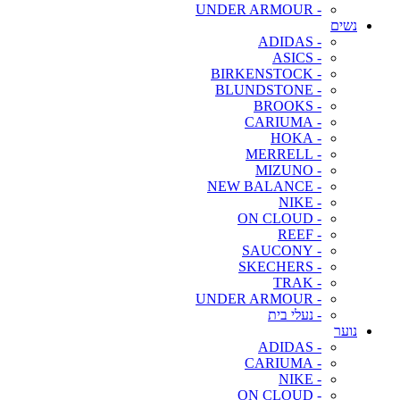
- UNDER ARMOUR
נשים
- ADIDAS
- ASICS
- BIRKENSTOCK
- BLUNDSTONE
- BROOKS
- CARIUMA
- HOKA
- MERRELL
- MIZUNO
- NEW BALANCE
- NIKE
- ON CLOUD
- REEF
- SAUCONY
- SKECHERS
- TRAK
- UNDER ARMOUR
- נעלי בית
נוער
- ADIDAS
- CARIUMA
- NIKE
- ON CLOUD