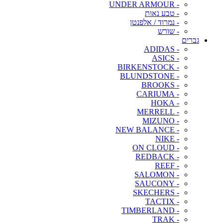
- UNDER ARMOUR
- טבע נאות
- נמרוד / אלפנטן
- שורש
גברים
- ADIDAS
- ASICS
- BIRKENSTOCK
- BLUNDSTONE
- BROOKS
- CARIUMA
- HOKA
- MERRELL
- MIZUNO
- NEW BALANCE
- NIKE
- ON CLOUD
- REDBACK
- REEF
- SALOMON
- SAUCONY
- SKECHERS
- TACTIX
- TIMBERLAND
- TRAK