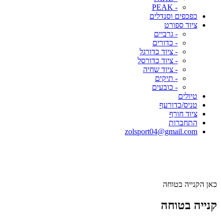
- PEAK
כפכפים וסנדלים
ציוד ספורט
- גרביים
- כדורים
- ציוד כדורגל
- ציוד כדורסל
- ציוד שחיה
- תיקים
- כובעים
טיולים
טניס/כדורעף
ציוד חורף
התחברות
zolsport04@gmail.com
כאן הקנייה בטוחה
קנייה בטוחה