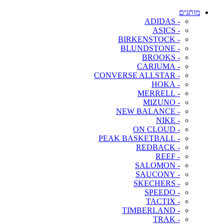
מותגים
- ADIDAS
- ASICS
- BIRKENSTOCK
- BLUNDSTONE
- BROOKS
- CARIUMA
- CONVERSE ALLSTAR
- HOKA
- MERRELL
- MIZUNO
- NEW BALANCE
- NIKE
- ON CLOUD
- PEAK BASKETBALL
- REDBACK
- REEF
- SALOMON
- SAUCONY
- SKECHERS
- SPEEDO
- TACTIX
- TIMBERLAND
- TRAK