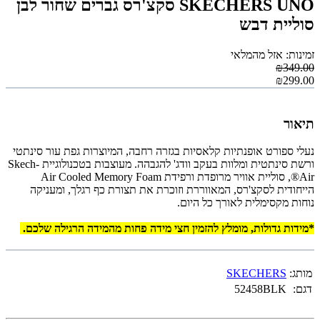
SKECHERS UNO סקצ'רס גברים שחור לבן
סוליית דבש
זמינות: אזל מהמלאי
₪349.00
₪299.00
תיאור
נעלי ספורט אופנתיות קלאסיות בגזרה רחבה, המיוצרות גפת עור סינתטי
ורשת סינתטית ומלוות בעקב וודג' להגבהה. מעוצבות בטכנולוגיית Skech-
Air®, סוליית אוויר מרופדת ורפידת Air Cooled Memory Foam
הייחודית לסקצ'רס, המאווררת וזוכרת את תצורת כף רגלך, ומעניקה
נוחות מקסימלית לאורך כל היום.
*מידות גדולות, מומלץ להזמין חצי מידה פחות מהמידה הרגילה שלכם.
מותג:
SKECHERS
דגם:
52458BLK