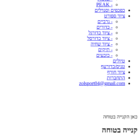
- PEAK
כפכפים וסנדלים
ציוד ספורט
- גרביים
- כדורים
- ציוד כדורגל
- ציוד כדורסל
- ציוד שחיה
- תיקים
- כובעים
טיולים
טניס/כדורעף
ציוד חורף
התחברות
zolsport04@gmail.com
כאן הקנייה בטוחה
קנייה בטוחה