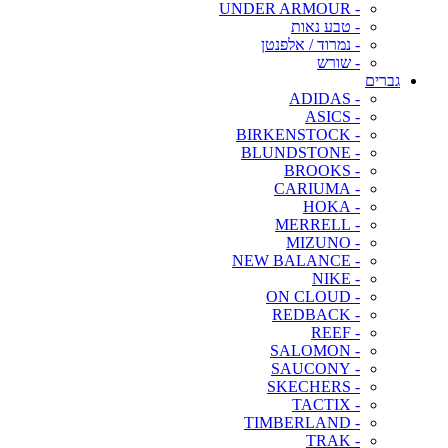
- UNDER ARMOUR
- טבע נאות
- נמרוד / אלפנטן
- שורש
גברים
- ADIDAS
- ASICS
- BIRKENSTOCK
- BLUNDSTONE
- BROOKS
- CARIUMA
- HOKA
- MERRELL
- MIZUNO
- NEW BALANCE
- NIKE
- ON CLOUD
- REDBACK
- REEF
- SALOMON
- SAUCONY
- SKECHERS
- TACTIX
- TIMBERLAND
- TRAK