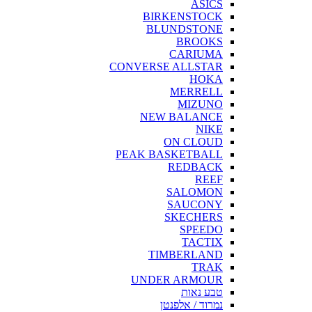
ASICS
BIRKENSTOCK
BLUNDSTONE
BROOKS
CARIUMA
CONVERSE ALLSTAR
HOKA
MERRELL
MIZUNO
NEW BALANCE
NIKE
ON CLOUD
PEAK BASKETBALL
REDBACK
REEF
SALOMON
SAUCONY
SKECHERS
SPEEDO
TACTIX
TIMBERLAND
TRAK
UNDER ARMOUR
טבע נאות
נמרוד / אלפנטן