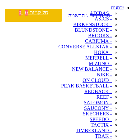
מותגים
סל קניות
0
0
- ADIDAS
התחברות \ הרשמה
- ASICS
- BIRKENSTOCK
- BLUNDSTONE
- BROOKS
- CARIUMA
- CONVERSE ALLSTAR
- HOKA
- MERRELL
- MIZUNO
- NEW BALANCE
- NIKE
- ON CLOUD
- PEAK BASKETBALL
- REDBACK
- REEF
- SALOMON
- SAUCONY
- SKECHERS
- SPEEDO
- TACTIX
- TIMBERLAND
- TRAK