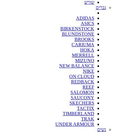
שורש
גברים
ADIDAS
ASICS
BIRKENSTOCK
BLUNDSTONE
BROOKS
CARIUMA
HOKA
MERRELL
MIZUNO
NEW BALANCE
NIKE
ON CLOUD
REDBACK
REEF
SALOMON
SAUCONY
SKECHERS
TACTIX
TIMBERLAND
TRAK
UNDER ARMOUR
נשים