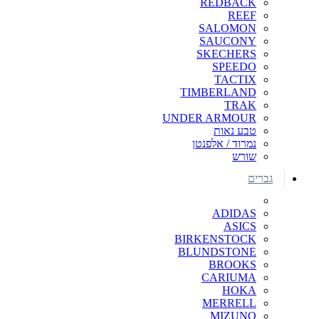
REDBACK
REEF
SALOMON
SAUCONY
SKECHERS
SPEEDO
TACTIX
TIMBERLAND
TRAK
UNDER ARMOUR
טבע נאות
נמרוד / אלפנטן
שורש
גברים
ADIDAS
ASICS
BIRKENSTOCK
BLUNDSTONE
BROOKS
CARIUMA
HOKA
MERRELL
MIZUNO