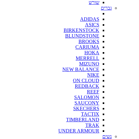
שורש
גברים
ADIDAS
ASICS
BIRKENSTOCK
BLUNDSTONE
BROOKS
CARIUMA
HOKA
MERRELL
MIZUNO
NEW BALANCE
NIKE
ON CLOUD
REDBACK
REEF
SALOMON
SAUCONY
SKECHERS
TACTIX
TIMBERLAND
TRAK
UNDER ARMOUR
נשים