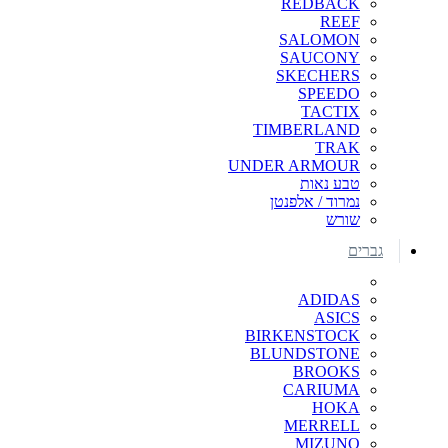
REDBACK
REEF
SALOMON
SAUCONY
SKECHERS
SPEEDO
TACTIX
TIMBERLAND
TRAK
UNDER ARMOUR
טבע נאות
נמרוד / אלפנטן
שורש
גברים
ADIDAS
ASICS
BIRKENSTOCK
BLUNDSTONE
BROOKS
CARIUMA
HOKA
MERRELL
MIZUNO