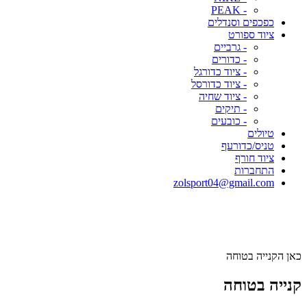
- PEAK
כפכפים וסנדלים
ציוד ספורט
- גרביים
- כדורים
- ציוד כדורגל
- ציוד כדורסל
- ציוד שחיה
- תיקים
- כובעים
טיולים
טניס/כדורעף
ציוד חורף
התחברות
zolsport04@gmail.com
כאן הקנייה בטוחה
קנייה בטוחה