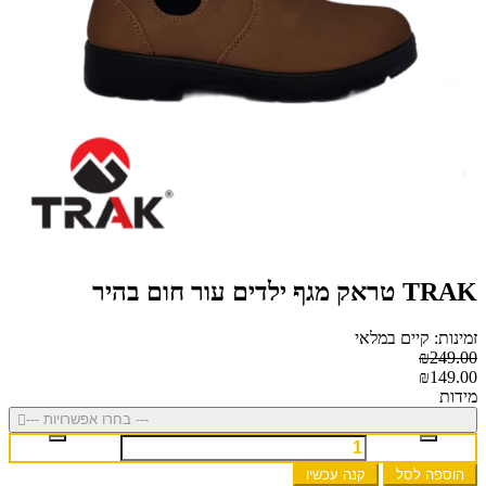
TRAK טראק מגף ילדים עור חום בהיר
זמינות: קיים במלאי
₪249.00
₪149.00
מידות
--- בחרו אפשרויות ---
הוספה לסל
קנה עכשיו