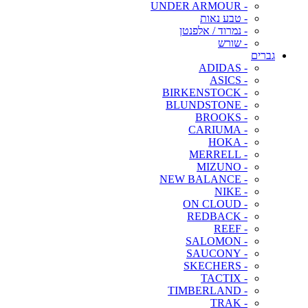
- UNDER ARMOUR
- טבע נאות
- נמרוד / אלפנטן
- שורש
גברים
- ADIDAS
- ASICS
- BIRKENSTOCK
- BLUNDSTONE
- BROOKS
- CARIUMA
- HOKA
- MERRELL
- MIZUNO
- NEW BALANCE
- NIKE
- ON CLOUD
- REDBACK
- REEF
- SALOMON
- SAUCONY
- SKECHERS
- TACTIX
- TIMBERLAND
- TRAK