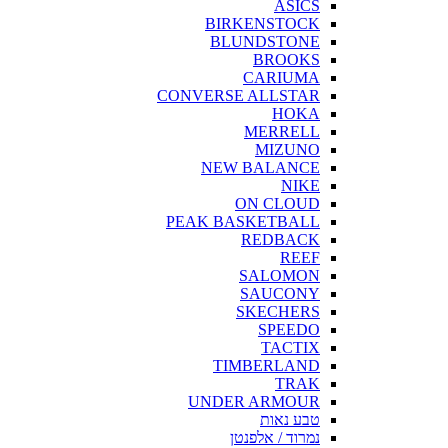
ASICS
BIRKENSTOCK
BLUNDSTONE
BROOKS
CARIUMA
CONVERSE ALLSTAR
HOKA
MERRELL
MIZUNO
NEW BALANCE
NIKE
ON CLOUD
PEAK BASKETBALL
REDBACK
REEF
SALOMON
SAUCONY
SKECHERS
SPEEDO
TACTIX
TIMBERLAND
TRAK
UNDER ARMOUR
טבע נאות
נמרוד / אלפנטן