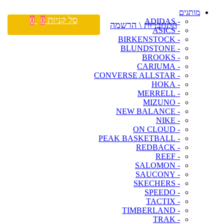
מותגים
סל קניות
0
0
- ADIDAS
התחברות \ הרשמה
- ASICS
- BIRKENSTOCK
- BLUNDSTONE
- BROOKS
- CARIUMA
- CONVERSE ALLSTAR
- HOKA
- MERRELL
- MIZUNO
- NEW BALANCE
- NIKE
- ON CLOUD
- PEAK BASKETBALL
- REDBACK
- REEF
- SALOMON
- SAUCONY
- SKECHERS
- SPEEDO
- TACTIX
- TIMBERLAND
- TRAK