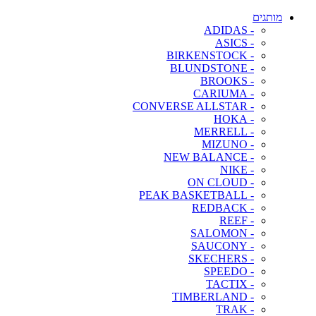
מותגים
- ADIDAS
- ASICS
- BIRKENSTOCK
- BLUNDSTONE
- BROOKS
- CARIUMA
- CONVERSE ALLSTAR
- HOKA
- MERRELL
- MIZUNO
- NEW BALANCE
- NIKE
- ON CLOUD
- PEAK BASKETBALL
- REDBACK
- REEF
- SALOMON
- SAUCONY
- SKECHERS
- SPEEDO
- TACTIX
- TIMBERLAND
- TRAK