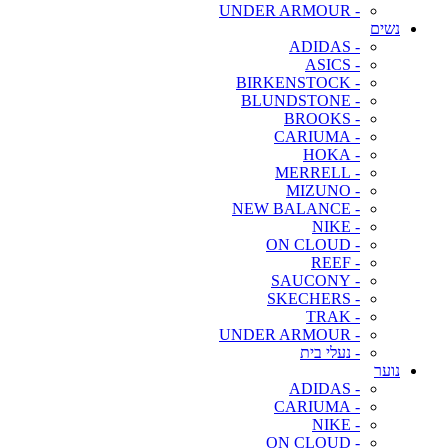
- UNDER ARMOUR
נשים
- ADIDAS
- ASICS
- BIRKENSTOCK
- BLUNDSTONE
- BROOKS
- CARIUMA
- HOKA
- MERRELL
- MIZUNO
- NEW BALANCE
- NIKE
- ON CLOUD
- REEF
- SAUCONY
- SKECHERS
- TRAK
- UNDER ARMOUR
- נעלי בית
נוער
- ADIDAS
- CARIUMA
- NIKE
- ON CLOUD