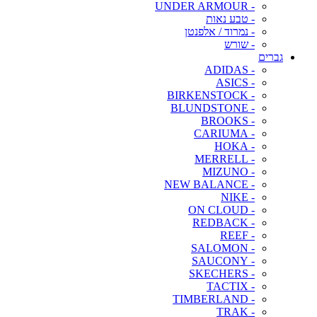
- UNDER ARMOUR
- טבע נאות
- נמרוד / אלפנטן
- שורש
גברים
- ADIDAS
- ASICS
- BIRKENSTOCK
- BLUNDSTONE
- BROOKS
- CARIUMA
- HOKA
- MERRELL
- MIZUNO
- NEW BALANCE
- NIKE
- ON CLOUD
- REDBACK
- REEF
- SALOMON
- SAUCONY
- SKECHERS
- TACTIX
- TIMBERLAND
- TRAK