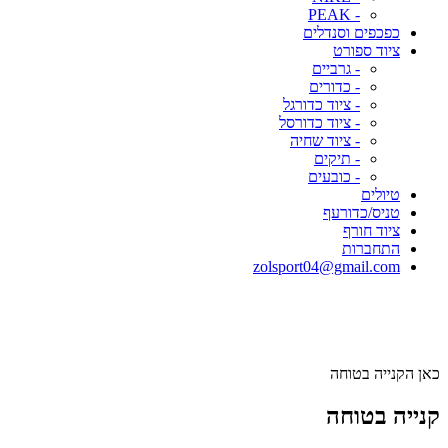
- PEAK
כפכפים וסנדלים
ציוד ספורט
- גרביים
- כדורים
- ציוד כדורגל
- ציוד כדורסל
- ציוד שחיה
- תיקים
- כובעים
טיולים
טניס/כדורעף
ציוד חורף
התחברות
zolsport04@gmail.com
כאן הקנייה בטוחה
קנייה בטוחה