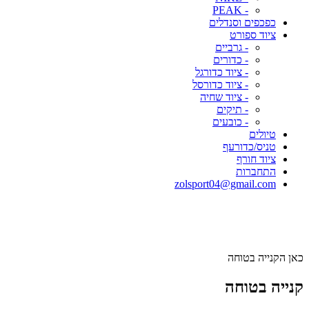
- PEAK
כפכפים וסנדלים
ציוד ספורט
- גרביים
- כדורים
- ציוד כדורגל
- ציוד כדורסל
- ציוד שחיה
- תיקים
- כובעים
טיולים
טניס/כדורעף
ציוד חורף
התחברות
zolsport04@gmail.com
כאן הקנייה בטוחה
קנייה בטוחה