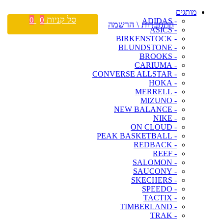
מותגים
סל קניות
0
0
- ADIDAS
התחברות \ הרשמה
- ASICS
- BIRKENSTOCK
- BLUNDSTONE
- BROOKS
- CARIUMA
- CONVERSE ALLSTAR
- HOKA
- MERRELL
- MIZUNO
- NEW BALANCE
- NIKE
- ON CLOUD
- PEAK BASKETBALL
- REDBACK
- REEF
- SALOMON
- SAUCONY
- SKECHERS
- SPEEDO
- TACTIX
- TIMBERLAND
- TRAK