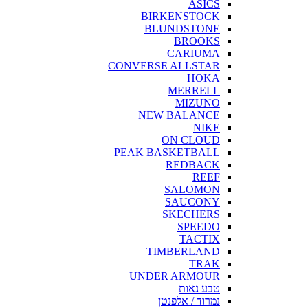
ASICS
BIRKENSTOCK
BLUNDSTONE
BROOKS
CARIUMA
CONVERSE ALLSTAR
HOKA
MERRELL
MIZUNO
NEW BALANCE
NIKE
ON CLOUD
PEAK BASKETBALL
REDBACK
REEF
SALOMON
SAUCONY
SKECHERS
SPEEDO
TACTIX
TIMBERLAND
TRAK
UNDER ARMOUR
טבע נאות
נמרוד / אלפנטן