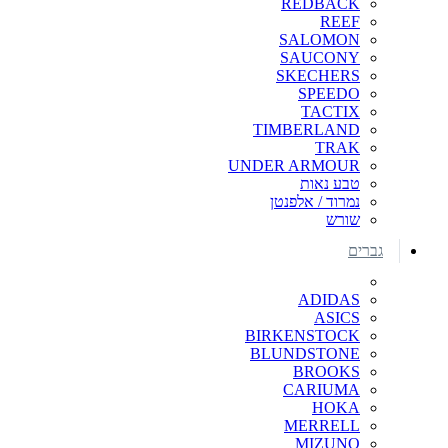
REDBACK
REEF
SALOMON
SAUCONY
SKECHERS
SPEEDO
TACTIX
TIMBERLAND
TRAK
UNDER ARMOUR
טבע נאות
נמרוד / אלפנטן
שורש
גברים
ADIDAS
ASICS
BIRKENSTOCK
BLUNDSTONE
BROOKS
CARIUMA
HOKA
MERRELL
MIZUNO