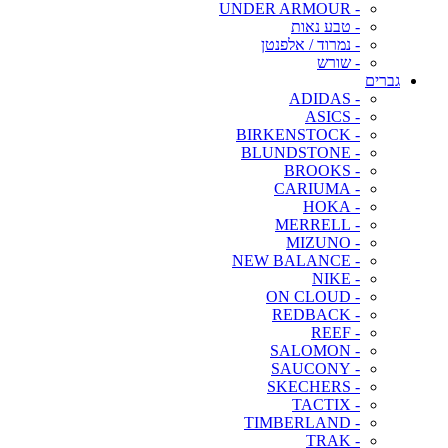
- UNDER ARMOUR
- טבע נאות
- נמרוד / אלפנטן
- שורש
גברים
- ADIDAS
- ASICS
- BIRKENSTOCK
- BLUNDSTONE
- BROOKS
- CARIUMA
- HOKA
- MERRELL
- MIZUNO
- NEW BALANCE
- NIKE
- ON CLOUD
- REDBACK
- REEF
- SALOMON
- SAUCONY
- SKECHERS
- TACTIX
- TIMBERLAND
- TRAK