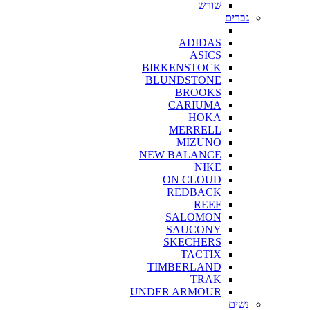
שורש
גברים
ADIDAS
ASICS
BIRKENSTOCK
BLUNDSTONE
BROOKS
CARIUMA
HOKA
MERRELL
MIZUNO
NEW BALANCE
NIKE
ON CLOUD
REDBACK
REEF
SALOMON
SAUCONY
SKECHERS
TACTIX
TIMBERLAND
TRAK
UNDER ARMOUR
נשים